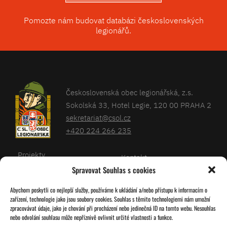
Pomozte nám budovat databázi československých
legionářů.
Československá obec legionářská, z.s.
Sokolská 33, Hotel Legie, 120 00 PRAHA 2
sekretariat@csol.cz
+420 224 266 235
Projekty
Kontakt
Spravovat Souhlas s cookies
Články
Databáze legionářů
Abychom poskytli co nejlepší služby, používáme k ukládání a/nebo přístupu k informacím o
Kalendář
Pro členy
zařízení, technologie jako jsou soubory cookies. Souhlas s těmito technologiemi nám umožní
O nás
zpracovávat údaje, jako je chování při procházení nebo jedinečná ID na tomto webu. Nesouhlas
Zásady cookies
nebo odvolání souhlasu může nepříznivě ovlivnit určité vlastnosti a funkce.
Jednoty ČSOL