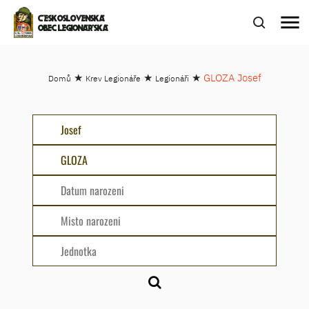
menu
ČESKOSLOVENSKÁ
OBEC LEGIONÁŘSKÁ
★
★
★
GLOZA Josef
Domů
Krev Legionáře
Legionáři