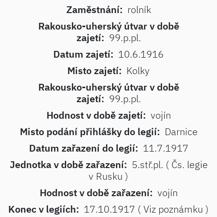
Zaměstnání:
rolník
Rakousko-uherský útvar v době
zajetí:
99.p.pl.
Datum zajetí:
10.6.1916
Misto zajetí:
Kolky
Rakousko-uherský útvar v době
zajetí:
99.p.pl.
Hodnost v době zajetí:
vojín
Misto podání přihlášky do legií:
Darnice
Datum zařazení do legií:
11.7.1917
Jednotka v době zařazení:
5.stř.pl. ( Čs. legie
v Rusku )
Hodnost v době zařazení:
vojín
Konec v legiích:
17.10.1917 ( Viz poznámku )