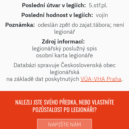
Poslední útvar v legiích:
5.stř.pl.
Poslední hodnost v legiích:
vojín
Poznámka:
odeslán zpět do zajat.tábora; není
legionář
Zdroj informací:
legionářský poslužný spis
osobní karta legionáře
Databázi spravuje Československá obec
legionářská
na základě dat poskytnutých
VÚA-VHA Praha
.
NALEZLI JSTE SVÉHO PŘEDKA, NEBO VLASTNÍTE
POZŮSTALOST PO LEGIONÁŘI?
NAPIŠTE NÁM