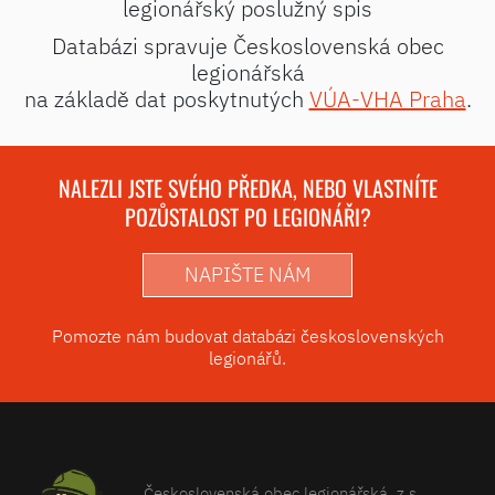
legionářský poslužný spis
Databázi spravuje Československá obec
legionářská
na základě dat poskytnutých
VÚA-VHA Praha
.
NALEZLI JSTE SVÉHO PŘEDKA, NEBO VLASTNÍTE
POZŮSTALOST PO LEGIONÁŘI?
NAPIŠTE NÁM
Pomozte nám budovat databázi československých
legionářů.
Československá obec legionářská, z.s.