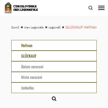
menu
ČESKOSLOVENSKÁ
OBEC LEGIONÁŘSKÁ
★
★
★
GLÜCKAUF Heřman
Domů
Krev Legionáře
Legionáři