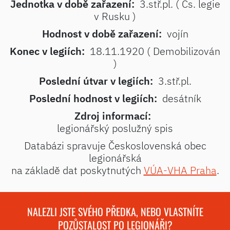
Jednotka v době zařazení:
3.stř.pl. ( Čs. legie
v Rusku )
Hodnost v době zařazení:
vojín
Konec v legiích:
18.11.1920 ( Demobilizován
)
Poslední útvar v legiích:
3.stř.pl.
Poslední hodnost v legiích:
desátník
Zdroj informací:
legionářský poslužný spis
Databázi spravuje Československá obec
legionářská
na základě dat poskytnutých
VÚA-VHA Praha
.
NALEZLI JSTE SVÉHO PŘEDKA, NEBO VLASTNÍTE
POZŮSTALOST PO LEGIONÁŘI?