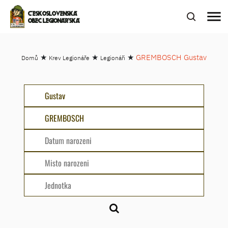
menu
ČESKOSLOVENSKÁ
OBEC LEGIONÁŘSKÁ
★
★
★
GREMBOSCH Gustav
Domů
Krev Legionáře
Legionáři