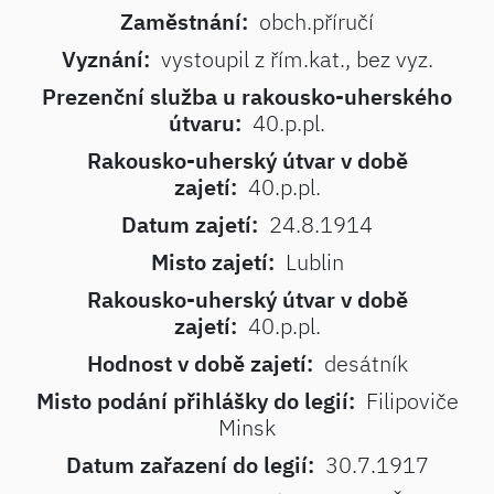
Zaměstnání:
obch.příručí
Vyznání:
vystoupil z řím.kat., bez vyz.
Prezenční služba u rakousko-uherského
útvaru:
40.p.pl.
Rakousko-uherský útvar v době
zajetí:
40.p.pl.
Datum zajetí:
24.8.1914
Misto zajetí:
Lublin
Rakousko-uherský útvar v době
zajetí:
40.p.pl.
Hodnost v době zajetí:
desátník
Misto podání přihlášky do legií:
Filipoviče
Minsk
Datum zařazení do legií:
30.7.1917