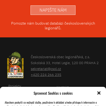
NAPIŠTE NÁM
Pomozte nám budovat databázi československých
legionářů.
Československá obec legionářská, z.s.
Sokolská 33, Hotel Legie, 120 00 PRAHA 2
sekretariat@csol.cz
+420 224 266 235
Projekty
Kontakt
Spravovat Souhlas s cookies
Články
Databáze legionářů
Abychom poskytli co nejlepší služby, používáme k ukládání a/nebo přístupu k informacím o
Kalendář
Pro členy