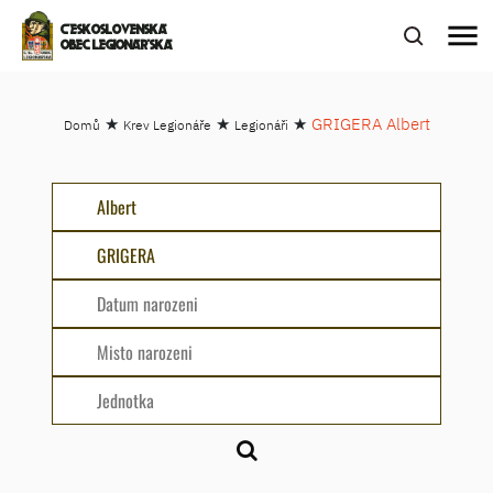
menu
ČESKOSLOVENSKÁ
OBEC LEGIONÁŘSKÁ
★
★
★
GRIGERA Albert
Domů
Krev Legionáře
Legionáři