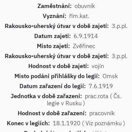
Zaměstnání:
obuvník
Vyznání:
řím.kat.
Rakousko-uherský útvar v době zajetí:
3.p.pl.
Datum zajetí:
6.9.1914
Misto zajetí:
Zvěřinec
Rakousko-uherský útvar v době zajetí:
3.p.pl.
Hodnost v době zajetí:
vojín
Misto podání přihlášky do legií:
Omsk
Datum zařazení do legií:
7.6.1919
Jednotka v době zařazení:
prac.rota ( Čs.
legie v Rusku )
Hodnost v době zařazení:
pracovník
Konec v legiích:
18.1.1920 ( Viz poznámku )