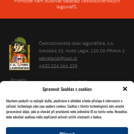
Pomozte nám budovat databázi československých
legionářů.
Československá obec legionářská, z.s.
Sokolská 33, Hotel Legie, 120 00 PRAHA 2
sekretariat@csol.cz
+420 224 266 235
Projekty
Kontakt
Spravovat Souhlas s cookies
Články
Databáze legionářů
Abychom poskytli co nejlepší služby, používáme k ukládání a/nebo přístupu k informacím o
Kalendář
Pro členy
zařízení, technologie jako jsou soubory cookies. Souhlas s těmito technologiemi nám umožní
O nás
zpracovávat údaje, jako je chování při procházení nebo jedinečná ID na tomto webu. Nesouhlas
Zásady cookies
nebo odvolání souhlasu může nepříznivě ovlivnit určité vlastnosti a funkce.
Jednoty ČSOL
Příjmout