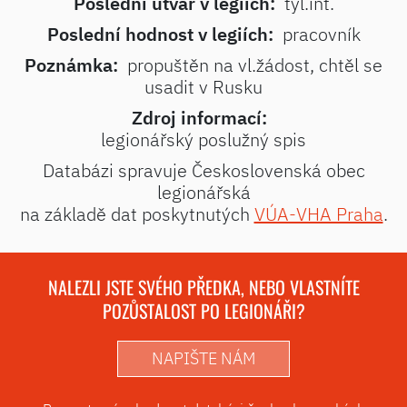
Poslední útvar v legiích:
týl.int.
Poslední hodnost v legiích:
pracovník
Poznámka:
propuštěn na vl.žádost, chtěl se
usadit v Rusku
Zdroj informací:
legionářský poslužný spis
Databázi spravuje Československá obec
legionářská
na základě dat poskytnutých
VÚA-VHA Praha
.
NALEZLI JSTE SVÉHO PŘEDKA, NEBO VLASTNÍTE
POZŮSTALOST PO LEGIONÁŘI?
NAPIŠTE NÁM