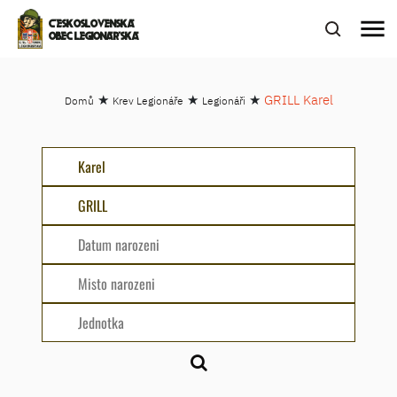
menu
ČESKOSLOVENSKÁ
OBEC LEGIONÁŘSKÁ
★
★
★
GRILL Karel
Domů
Krev Legionáře
Legionáři