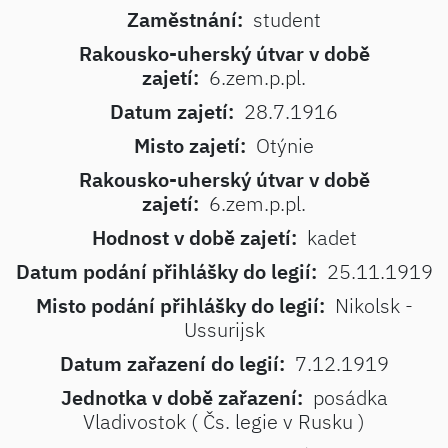
Zaměstnání:
student
Rakousko-uherský útvar v době
zajetí:
6.zem.p.pl.
Datum zajetí:
28.7.1916
Misto zajetí:
Otýnie
Rakousko-uherský útvar v době
zajetí:
6.zem.p.pl.
Hodnost v době zajetí:
kadet
Datum podání přihlášky do legií:
25.11.1919
Misto podání přihlášky do legií:
Nikolsk -
Ussurijsk
Datum zařazení do legií:
7.12.1919
Jednotka v době zařazení:
posádka
Vladivostok ( Čs. legie v Rusku )