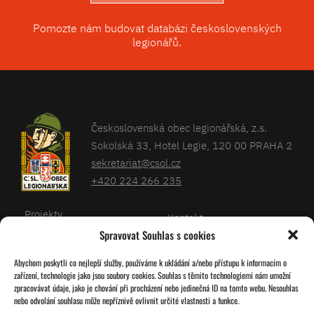
Pomozte nám budovat databázi československých
legionářů.
Československá obec legionářská, z.s.
Sokolská 33, Hotel Legie, 120 00 PRAHA 2
sekretariat@csol.cz
+420 224 266 235
Projekty
Kontakt
Spravovat Souhlas s cookies
Články
Databáze legionářů
Abychom poskytli co nejlepší služby, používáme k ukládání a/nebo přístupu k informacím o
Kalendář
Pro členy
zařízení, technologie jako jsou soubory cookies. Souhlas s těmito technologiemi nám umožní
O nás
zpracovávat údaje, jako je chování při procházení nebo jedinečná ID na tomto webu. Nesouhlas
Zásady cookies
nebo odvolání souhlasu může nepříznivě ovlivnit určité vlastnosti a funkce.
Jednoty ČSOL