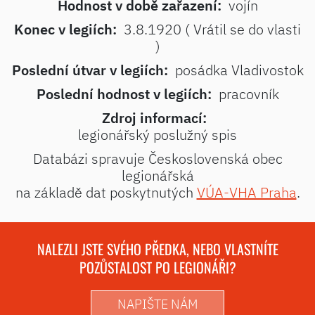
Hodnost v době zařazení:
vojín
Konec v legiích:
3.8.1920 ( Vrátil se do vlasti
)
Poslední útvar v legiích:
posádka Vladivostok
Poslední hodnost v legiích:
pracovník
Zdroj informací:
legionářský poslužný spis
Databázi spravuje Československá obec
legionářská
na základě dat poskytnutých
VÚA-VHA Praha
.
NALEZLI JSTE SVÉHO PŘEDKA, NEBO VLASTNÍTE
POZŮSTALOST PO LEGIONÁŘI?
NAPIŠTE NÁM