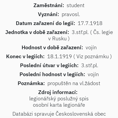
Zaměstnání:
student
Vyznání:
pravosl.
Datum zařazení do legií:
17.7.1918
Jednotka v době zařazení:
3.stř.pl. ( Čs. legie
v Rusku )
Hodnost v době zařazení:
vojín
Konec v legiích:
18.1.1919 ( Viz poznámku )
Poslední útvar v legiích:
3.stř.pl.
Poslední hodnost v legiích:
vojín
Poznámka:
propuštěn na vl.žádost
Zdroj informací:
legionářský poslužný spis
osobní karta legionáře
Databázi spravuje Československá obec