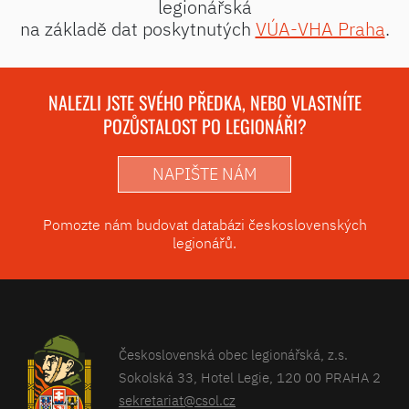
legionářská
na základě dat poskytnutých
VÚA-VHA Praha
.
NALEZLI JSTE SVÉHO PŘEDKA, NEBO VLASTNÍTE
POZŮSTALOST PO LEGIONÁŘI?
NAPIŠTE NÁM
Pomozte nám budovat databázi československých
legionářů.
Československá obec legionářská, z.s.
Sokolská 33, Hotel Legie, 120 00 PRAHA 2
sekretariat@csol.cz