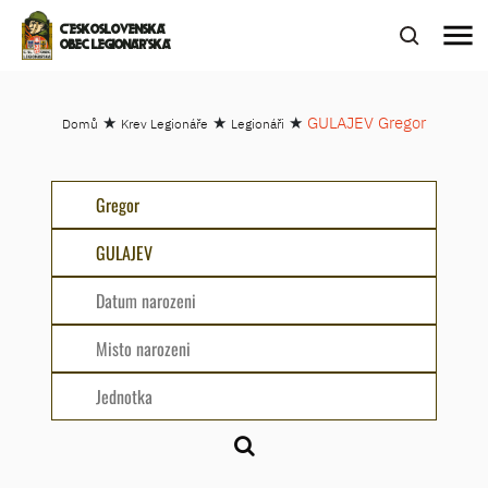
menu
ČESKOSLOVENSKÁ
OBEC LEGIONÁŘSKÁ
★
★
★
GULAJEV Gregor
Domů
Krev Legionáře
Legionáři