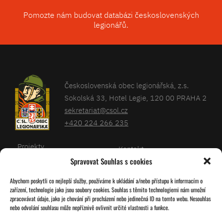
Pomozte nám budovat databázi československých
legionářů.
Československá obec legionářská, z.s.
Sokolská 33, Hotel Legie, 120 00 PRAHA 2
sekretariat@csol.cz
+420 224 266 235
Projekty
Kontakt
Spravovat Souhlas s cookies
Články
Databáze legionářů
Abychom poskytli co nejlepší služby, používáme k ukládání a/nebo přístupu k informacím o
Kalendář
Pro členy
zařízení, technologie jako jsou soubory cookies. Souhlas s těmito technologiemi nám umožní
O nás
zpracovávat údaje, jako je chování při procházení nebo jedinečná ID na tomto webu. Nesouhlas
Zásady cookies
nebo odvolání souhlasu může nepříznivě ovlivnit určité vlastnosti a funkce.
Jednoty ČSOL