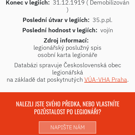
Konec v legiích:
31.12.1919 ( Demobilizován
)
Poslední útvar v legiích:
35.p.pl.
Poslední hodnost v legiích:
vojín
Zdroj informací:
legionářský poslužný spis
osobní karta legionáře
Databázi spravuje Československá obec
legionářská
na základě dat poskytnutých
VÚA-VHA Praha
.
NALEZLI JSTE SVÉHO PŘEDKA, NEBO VLASTNÍTE
POZŮSTALOST PO LEGIONÁŘI?
NAPIŠTE NÁM