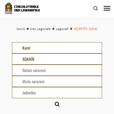
menu
ČESKOSLOVENSKÁ
OBEC LEGIONÁŘSKÁ
★
★
★
ADAMÍK Karel
Domů
Krev Legionáře
Legionáři