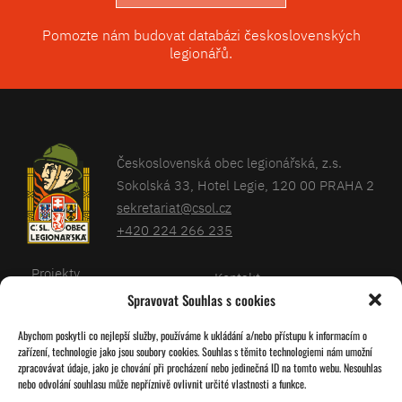
Pomozte nám budovat databázi československých
legionářů.
Československá obec legionářská, z.s.
Sokolská 33, Hotel Legie, 120 00 PRAHA 2
sekretariat@csol.cz
+420 224 266 235
Projekty
Kontakt
Spravovat Souhlas s cookies
Články
Databáze legionářů
Abychom poskytli co nejlepší služby, používáme k ukládání a/nebo přístupu k informacím o
Kalendář
Pro členy
zařízení, technologie jako jsou soubory cookies. Souhlas s těmito technologiemi nám umožní
O nás
zpracovávat údaje, jako je chování při procházení nebo jedinečná ID na tomto webu. Nesouhlas
Zásady cookies
nebo odvolání souhlasu může nepříznivě ovlivnit určité vlastnosti a funkce.
Jednoty ČSOL