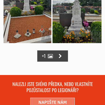
+1
NALEZLI JSTE SVÉHO PŘEDKA, NEBO VLASTNÍTE
POZŮSTALOST PO LEGIONÁŘI?
NAPIŠTE NÁM