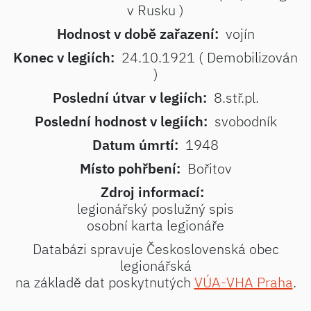
v Rusku )
Hodnost v době zařazení:
vojín
Konec v legiích:
24.10.1921 ( Demobilizován
)
Poslední útvar v legiích:
8.stř.pl.
Poslední hodnost v legiích:
svobodník
Datum úmrtí:
1948
Místo pohřbení:
Bořitov
Zdroj informací:
legionářský poslužný spis
osobní karta legionáře
Databázi spravuje Československá obec
legionářská
na základě dat poskytnutých
VÚA-VHA Praha
.