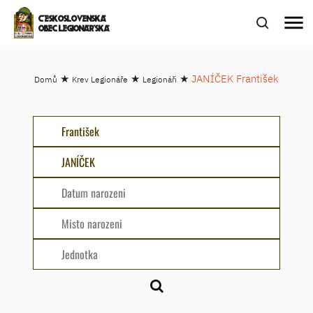
menu
ČESKOSLOVENSKÁ
OBEC LEGIONÁŘSKÁ
★
★
★
JANÍČEK František
Domů
Krev Legionáře
Legionáři