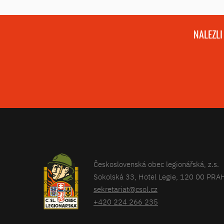
NALEZLI
Československá obec legionářská, z.s.
Sokolská 33, Hotel Legie, 120 00 PRA
sekretariat@csol.cz
+420 224 266 235