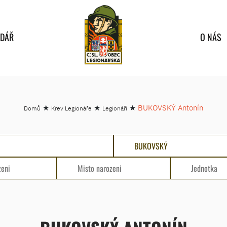
NDÁŘ
O NÁS
★
★
★
BUKOVSKÝ Antonín
Domů
Krev Legionáře
Legionáři