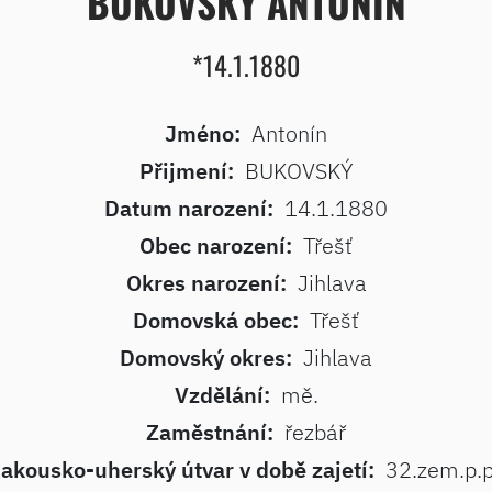
BUKOVSKÝ ANTONÍN
*14.1.1880
Jméno:
Antonín
Přijmení:
BUKOVSKÝ
Datum narození:
14.1.1880
Obec narození:
Třešť
Okres narození:
Jihlava
Domovská obec:
Třešť
Domovský okres:
Jihlava
Vzdělání:
mě.
Zaměstnání:
řezbář
akousko-uherský útvar v době zajetí:
32.zem.p.p