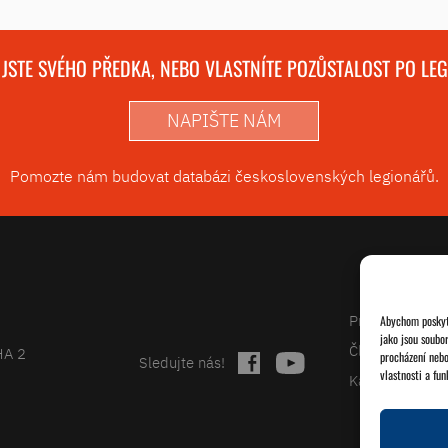
 JSTE SVÉHO PŘEDKA, NEBO VLASTNÍTE POZŮSTALOST PO LE
NAPIŠTE NÁM
Pomozte nám budovat databázi československých legionářů.
Projekty
Abychom poskytl
jako jsou soubo
Články
HA 2
procházení nebo
Sledujte nás!
vlastnosti a fun
Kalendář