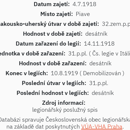
Datum zajetí:
4.7.1918
Misto zajetí:
Piave
akousko-uherský útvar v době zajetí:
32.zem.p.p
Hodnost v době zajetí:
desátník
Datum zařazení do legií:
14.11.1918
ednotka v době zařazení:
31.p.pl. ( Čs. legie v Itáli
Hodnost v době zařazení:
desátník
Konec v legiích:
10.8.1919 ( Demobilizován )
Poslední útvar v legiích:
31.p.pl.
Poslední hodnost v legiích:
desátník
Zdroj informací:
legionářský poslužný spis
Databázi spravuje Československá obec legionářsk
na základě dat poskytnutých
VÚA-VHA Praha
.