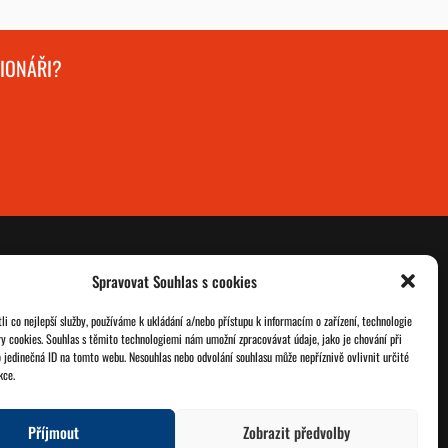
GIONÁŘI?
Spravovat Souhlas s cookies
O nás
Databáze legionářů
i co nejlepší služby, používáme k ukládání a/nebo přístupu k informacím o zařízení, technologie
ry cookies. Souhlas s těmito technologiemi nám umožní zpracovávat údaje, jako je chování při
Jednoty ČSOL
Pro členy
 jedinečná ID na tomto webu. Nesouhlas nebo odvolání souhlasu může nepříznivě ovlivnit určité
kce.
Kontakt
Zásady cookies
Příjmout
Zobrazit předvolby