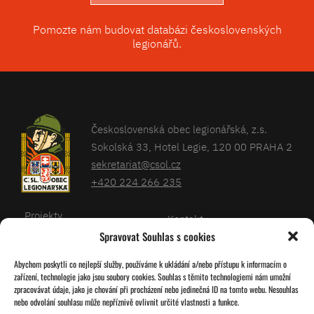
Pomozte nám budovat databázi československých
legionářů.
Československá obec legionářská, z.s.
Sokolská 33, Hotel Legie, 120 00 PRAHA 2
sekretariat@csol.cz
+420 224 266 235
Projekty
Kontakt
Spravovat Souhlas s cookies
Články
Databáze legionářů
Abychom poskytli co nejlepší služby, používáme k ukládání a/nebo přístupu k informacím o
Kalendář
Pro členy
zařízení, technologie jako jsou soubory cookies. Souhlas s těmito technologiemi nám umožní
O nás
zpracovávat údaje, jako je chování při procházení nebo jedinečná ID na tomto webu. Nesouhlas
Zásady cookies
nebo odvolání souhlasu může nepříznivě ovlivnit určité vlastnosti a funkce.
Jednoty ČSOL