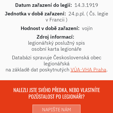
Datum zařazení do legií:
14.3.1919
Jednotka v době zařazení:
24.p.pl. ( Čs. legie
v Francii )
Hodnost v době zařazení:
vojín
Zdroj informací:
legionářský poslužný spis
osobní karta legionáře
Databázi spravuje Československá obec
legionářská
na základě dat poskytnutých
VÚA-VHA Praha
.
NALEZLI JSTE SVÉHO PŘEDKA, NEBO VLASTNÍTE
POZŮSTALOST PO LEGIONÁŘI?
NAPIŠTE NÁM