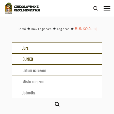
menu
ČESKOSLOVENSKÁ
OBEC LEGIONÁŘSKÁ
★
★
★
BUNKO Juraj
Domů
Krev Legionáře
Legionáři