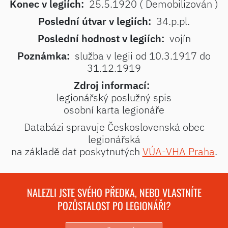
Konec v legiích:
25.5.1920 ( Demobilizován )
Poslední útvar v legiích:
34.p.pl.
Poslední hodnost v legiích:
vojín
Poznámka:
služba v legii od 10.3.1917 do
31.12.1919
Zdroj informací:
legionářský poslužný spis
osobní karta legionáře
Databázi spravuje Československá obec
legionářská
na základě dat poskytnutých
VÚA-VHA Praha
.
NALEZLI JSTE SVÉHO PŘEDKA, NEBO VLASTNÍTE
POZŮSTALOST PO LEGIONÁŘI?