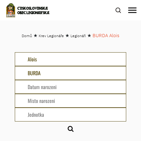
menu
ČESKOSLOVENSKÁ
OBEC LEGIONÁŘSKÁ
★
★
★
BURDA Alois
Domů
Krev Legionáře
Legionáři