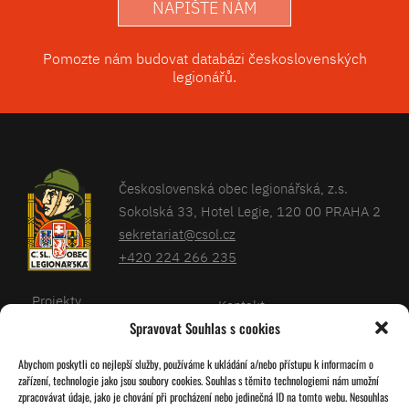
NAPIŠTE NÁM
Pomozte nám budovat databázi československých
legionářů.
Československá obec legionářská, z.s.
Sokolská 33, Hotel Legie, 120 00 PRAHA 2
sekretariat@csol.cz
+420 224 266 235
Projekty
Kontakt
Spravovat Souhlas s cookies
Články
Databáze legionářů
Abychom poskytli co nejlepší služby, používáme k ukládání a/nebo přístupu k informacím o
Kalendář
Pro členy
zařízení, technologie jako jsou soubory cookies. Souhlas s těmito technologiemi nám umožní
O nás
zpracovávat údaje, jako je chování při procházení nebo jedinečná ID na tomto webu. Nesouhlas
Zásady cookies