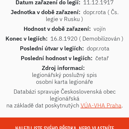
Datum zařazení do legií:
11.12.1917
Jednotka v době zařazení:
dopr.rota ( Čs.
legie v Rusku )
Hodnost v době zařazení:
vojín
Konec v legiích:
16.8.1920 ( Demobilizován )
Poslední útvar v legiích:
dopr.rota
Poslední hodnost v legiích:
četař
Zdroj informací:
legionářský poslužný spis
osobní karta legionáře
Databázi spravuje Československá obec
legionářská
na základě dat poskytnutých
VÚA-VHA Praha
.
NALEZLI JSTE SVÉHO PŘEDKA, NEBO VLASTNÍTE