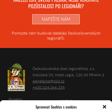
POZŮSTALOST PO LEGIONÁŘI?
NAPIŠTE NÁM
Pomozte nám budovat databázi československých
legionářů.
Československá obec legionářská, z.s.
Sokolská 33, Hotel Legie, 120 00 PRAHA 2
sekretariat@csol.cz
+420 224 266 235
Projekty
Kontakt
Spravovat Souhlas s cookies
Články
Databáze legionářů