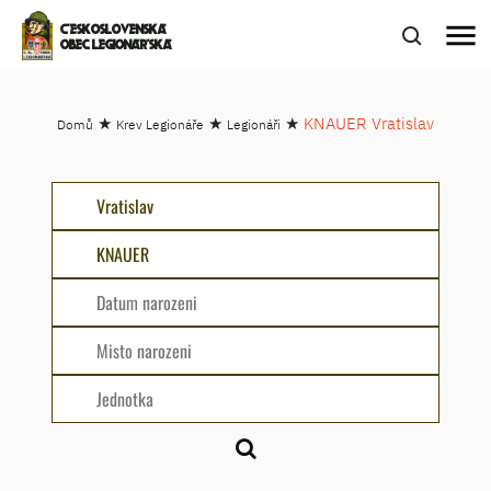
menu
ČESKOSLOVENSKÁ
OBEC LEGIONÁŘSKÁ
★
★
★
KNAUER Vratislav
Domů
Krev Legionáře
Legionáři