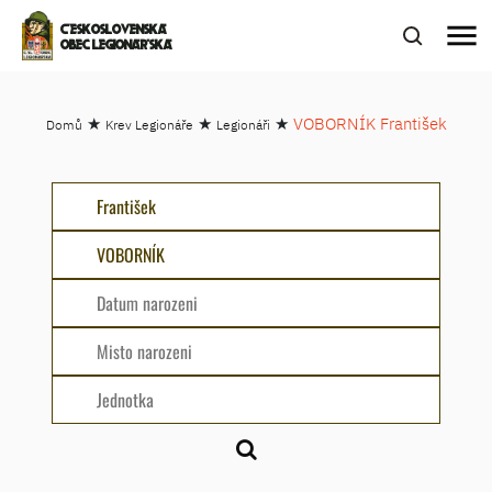
menu
ČESKOSLOVENSKÁ
OBEC LEGIONÁŘSKÁ
★
★
★
VOBORNÍK František
Domů
Krev Legionáře
Legionáři