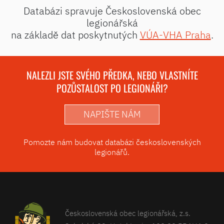
Databázi spravuje Československá obec
legionářská
na základě dat poskytnutých
VÚA-VHA Praha
.
NALEZLI JSTE SVÉHO PŘEDKA, NEBO VLASTNÍTE
POZŮSTALOST PO LEGIONÁŘI?
NAPIŠTE NÁM
Pomozte nám budovat databázi československých
legionářů.
Československá obec legionářská, z.s.