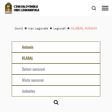
menu
ČESKOSLOVENSKÁ
OBEC LEGIONÁŘSKÁ
★
★
★
KLABAL Antonín
Domů
Krev Legionáře
Legionáři