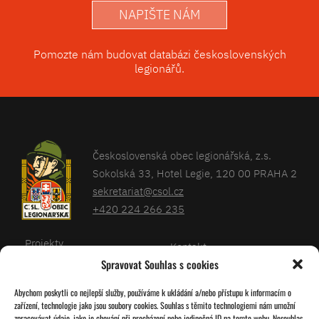
NAPIŠTE NÁM
Pomozte nám budovat databázi československých
legionářů.
Československá obec legionářská, z.s.
Sokolská 33, Hotel Legie, 120 00 PRAHA 2
sekretariat@csol.cz
+420 224 266 235
Projekty
Kontakt
Spravovat Souhlas s cookies
Články
Databáze legionářů
Abychom poskytli co nejlepší služby, používáme k ukládání a/nebo přístupu k informacím o
Kalendář
Pro členy
zařízení, technologie jako jsou soubory cookies. Souhlas s těmito technologiemi nám umožní
O nás
zpracovávat údaje, jako je chování při procházení nebo jedinečná ID na tomto webu. Nesouhlas