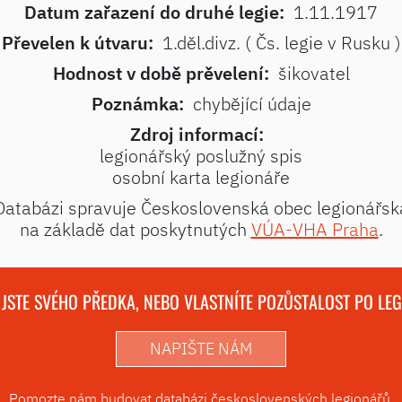
Datum zařazení do druhé legie:
1.11.1917
Převelen k útvaru:
1.děl.divz. ( Čs. legie v Rusku )
Hodnost v době prěvelení:
šikovatel
Poznámka:
chybějící údaje
Zdroj informací:
legionářský poslužný spis
osobní karta legionáře
Databázi spravuje Československá obec legionářsk
na základě dat poskytnutých
VÚA-VHA Praha
.
 JSTE SVÉHO PŘEDKA, NEBO VLASTNÍTE POZŮSTALOST PO LE
NAPIŠTE NÁM
Pomozte nám budovat databázi československých legionářů.