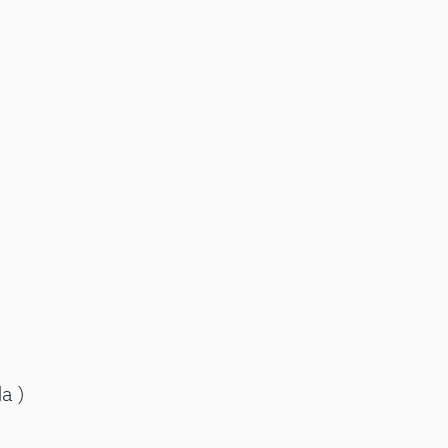
.
a )