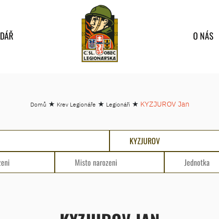
NDÁŘ
O NÁS
★
★
★
KYZJUROV Jan
Domů
Krev Legionáře
Legionáři