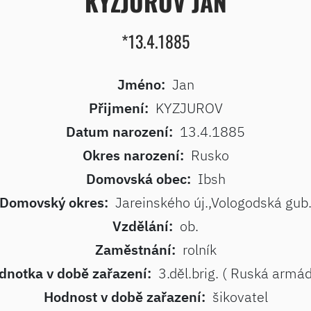
KYZJUROV JAN
*13.4.1885
Jméno:
Jan
Přijmení:
KYZJUROV
Datum narození:
13.4.1885
Okres narození:
Rusko
Domovská obec:
Ibsh
Domovský okres:
Jareinského új.,Vologodská gub
Vzdělání:
ob.
Zaměstnání:
rolník
dnotka v době zařazení:
3.děl.brig. ( Ruská armád
Hodnost v době zařazení:
šikovatel