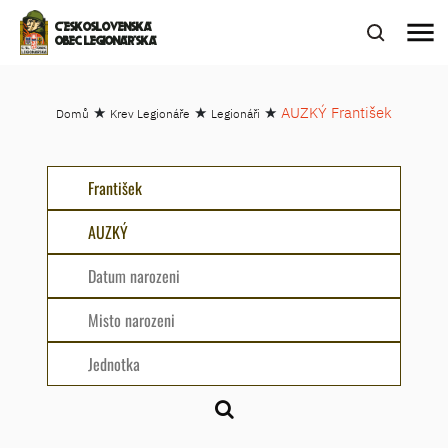
menu
ČESKOSLOVENSKÁ
OBEC LEGIONÁŘSKÁ
★
★
★
AUZKÝ František
Domů
Krev Legionáře
Legionáři