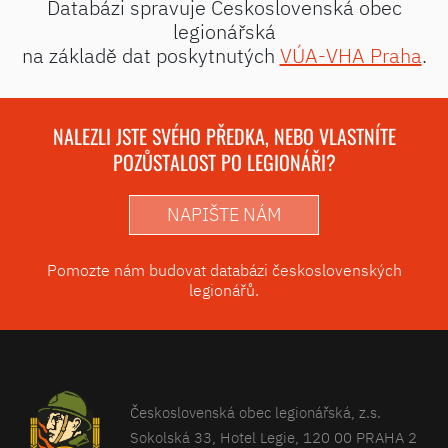
Databázi spravuje Československá obec
legionářská
na základě dat poskytnutých
VÚA-VHA Praha
.
NALEZLI JSTE SVÉHO PŘEDKA, NEBO VLASTNÍTE
POZŮSTALOST PO LEGIONÁŘI?
NAPIŠTE NÁM
Pomozte nám budovat databázi československých
legionářů.
Československá obec legionářská, z.s.
Sokolská 33, Hotel Legie, 120 00 PRAHA 2