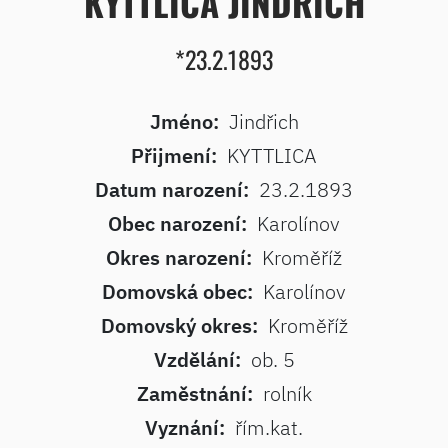
KYTTLICA JINDŘICH
*23.2.1893
Jméno:
Jindřich
Přijmení:
KYTTLICA
Datum narození:
23.2.1893
Obec narození:
Karolínov
Okres narození:
Kroměříž
Domovská obec:
Karolínov
Domovský okres:
Kroměříž
Vzdělání:
ob. 5
Zaměstnání:
rolník
Vyznání:
řím.kat.