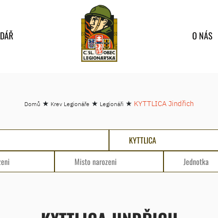
NDÁŘ
O NÁS
★
★
★
KYTTLICA Jindřich
Domů
Krev Legionáře
Legionáři