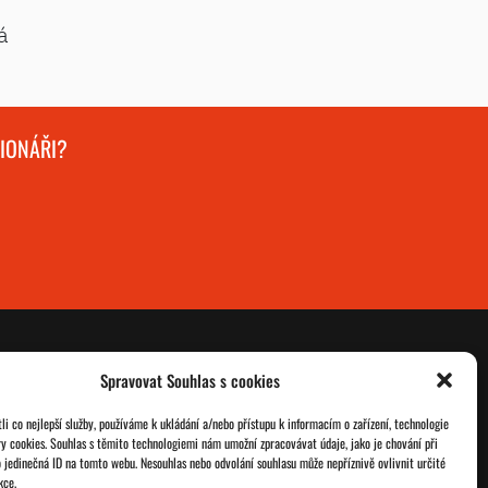
á
GIONÁŘI?
Spravovat Souhlas s cookies
O nás
Databáze legionářů
i co nejlepší služby, používáme k ukládání a/nebo přístupu k informacím o zařízení, technologie
ry cookies. Souhlas s těmito technologiemi nám umožní zpracovávat údaje, jako je chování při
Jednoty ČSOL
Pro členy
 jedinečná ID na tomto webu. Nesouhlas nebo odvolání souhlasu může nepříznivě ovlivnit určité
kce.