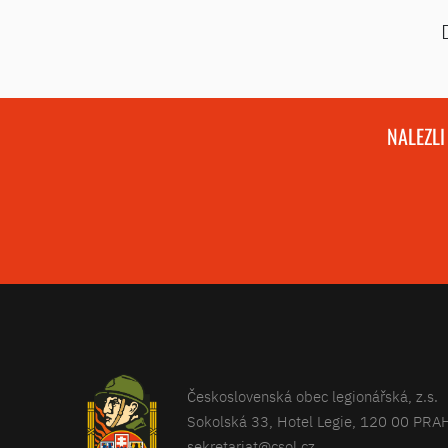
NALEZLI
Československá obec legionářská, z.s.
Sokolská 33, Hotel Legie, 120 00 PRA
sekretariat@csol.cz