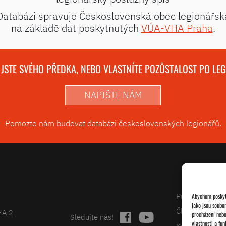
Databázi spravuje Československá obec legionářsk
na základě dat poskytnutých
VÚA-VHA Praha
.
 JSTE SVÉHO PŘEDKA, NEBO VLASTNÍTE POZŮSTALOST PO LE
NAPIŠTE NÁM
Pomozte nám budovat databázi československých legionářů.
Projekty
Abychom poskytl
jako jsou soubo
Články
HA 2
procházení nebo
Sledujte nás!
vlastnosti a fun