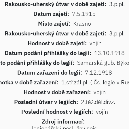
Rakousko-uherský útvar v době zajetí:
3.p.pl.
Datum zajetí:
7.5.1915
Misto zajetí:
Krasno
Rakousko-uherský útvar v době zajetí:
3.p.pl.
Hodnost v době zajetí:
vojín
Datum podání přihlášky do legií:
13.10.1918
to podání přihlášky do legií:
Samarská gub. Býk
Datum zařazení do legií:
7.12.1918
otka v době zařazení:
1.stř.zál.pl. ( Čs. legie v Ru
Hodnost v době zařazení:
vojín
Poslední útvar v legiích:
2.těž.děl.divz.
Poslední hodnost v legiích:
vojín
Zdroj informací:
legionářský poslužný spis