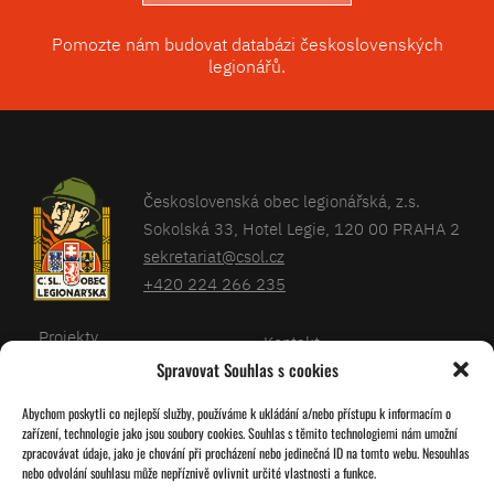
Pomozte nám budovat databázi československých
legionářů.
Československá obec legionářská, z.s.
Sokolská 33, Hotel Legie, 120 00 PRAHA 2
sekretariat@csol.cz
+420 224 266 235
Projekty
Kontakt
Spravovat Souhlas s cookies
Články
Databáze legionářů
Abychom poskytli co nejlepší služby, používáme k ukládání a/nebo přístupu k informacím o
Kalendář
Pro členy
zařízení, technologie jako jsou soubory cookies. Souhlas s těmito technologiemi nám umožní
O nás
zpracovávat údaje, jako je chování při procházení nebo jedinečná ID na tomto webu. Nesouhlas
Zásady cookies
nebo odvolání souhlasu může nepříznivě ovlivnit určité vlastnosti a funkce.
Jednoty ČSOL