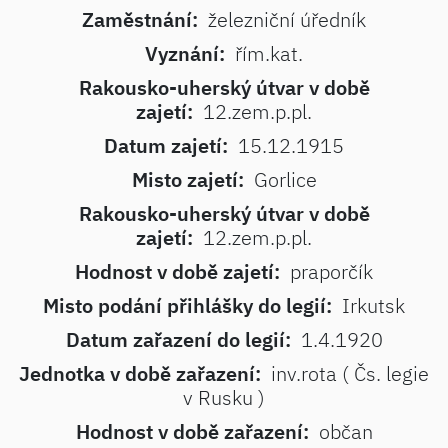
Zaměstnání:
železniční úředník
Vyznání:
řím.kat.
Rakousko-uherský útvar v době
zajetí:
12.zem.p.pl.
Datum zajetí:
15.12.1915
Misto zajetí:
Gorlice
Rakousko-uherský útvar v době
zajetí:
12.zem.p.pl.
Hodnost v době zajetí:
praporčík
Misto podání přihlášky do legií:
Irkutsk
Datum zařazení do legií:
1.4.1920
Jednotka v době zařazení:
inv.rota ( Čs. legie
v Rusku )
Hodnost v době zařazení:
občan