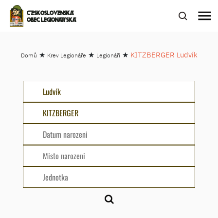
menu
ČESKOSLOVENSKÁ
OBEC LEGIONÁŘSKÁ
★
★
★
KITZBERGER Ludvík
Domů
Krev Legionáře
Legionáři