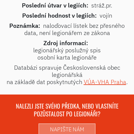
Poslední útvar v legiích:
stráž.pr.
Poslední hodnost v legiích:
vojín
Poznámka:
naloďovací lístek bez přesného
data, není legionářem ze zákona
Zdroj informací:
legionářský poslužný spis
osobní karta legionáře
Databázi spravuje Československá obec
legionářská
na základě dat poskytnutých
VÚA-VHA Praha
.
NALEZLI JSTE SVÉHO PŘEDKA, NEBO VLASTNÍTE
POZŮSTALOST PO LEGIONÁŘI?
NAPIŠTE NÁM