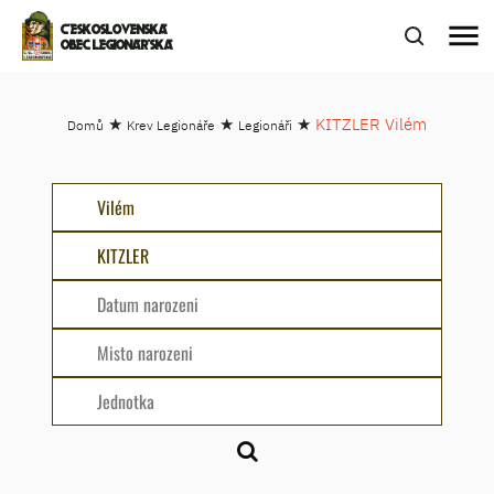
menu
ČESKOSLOVENSKÁ
OBEC LEGIONÁŘSKÁ
★
★
★
KITZLER Vilém
Domů
Krev Legionáře
Legionáři