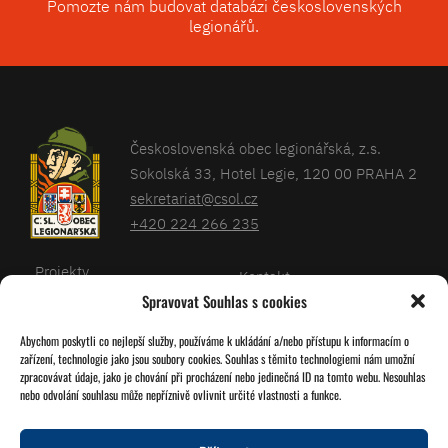
Pomozte nám budovat databázi československých
legionářů.
Československá obec legionářská, z.s.
Sokolská 33, Hotel Legie, 120 00 PRAHA 2
sekretariat@csol.cz
+420 224 266 235
Projekty
Kontakt
Spravovat Souhlas s cookies
Články
Databáze legionářů
Abychom poskytli co nejlepší služby, používáme k ukládání a/nebo přístupu k informacím o
Kalendář
Pro členy
zařízení, technologie jako jsou soubory cookies. Souhlas s těmito technologiemi nám umožní
O nás
zpracovávat údaje, jako je chování při procházení nebo jedinečná ID na tomto webu. Nesouhlas
Zásady cookies
nebo odvolání souhlasu může nepříznivě ovlivnit určité vlastnosti a funkce.
Jednoty ČSOL