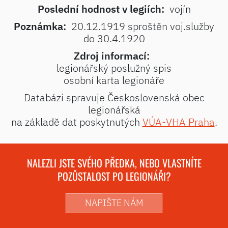
Poslední hodnost v legiích:
vojín
Poznámka:
20.12.1919 sproštěn voj.služby
do 30.4.1920
Zdroj informací:
legionářský poslužný spis
osobní karta legionáře
Databázi spravuje Československá obec
legionářská
na základě dat poskytnutých
VÚA-VHA Praha
.
NALEZLI JSTE SVÉHO PŘEDKA, NEBO VLASTNÍTE
POZŮSTALOST PO LEGIONÁŘI?
NAPIŠTE NÁM