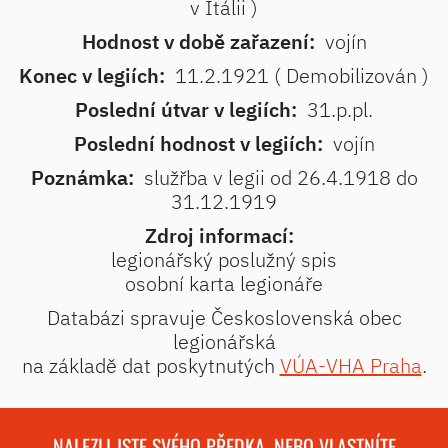
v Itálii )
Hodnost v době zařazení:
vojín
Konec v legiích:
11.2.1921 ( Demobilizován )
Poslední útvar v legiích:
31.p.pl.
Poslední hodnost v legiích:
vojín
Poznámka:
služřba v legii od 26.4.1918 do
31.12.1919
Zdroj informací:
legionářský poslužný spis
osobní karta legionáře
Databázi spravuje Československá obec
legionářská
na základě dat poskytnutých
VÚA-VHA Praha
.
NALEZLI JSTE SVÉHO PŘEDKA, NEBO VLASTNÍTE