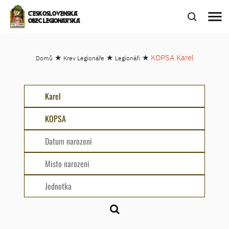
menu
ČESKOSLOVENSKÁ
OBEC LEGIONÁŘSKÁ
★
★
★
KOPSA Karel
Domů
Krev Legionáře
Legionáři