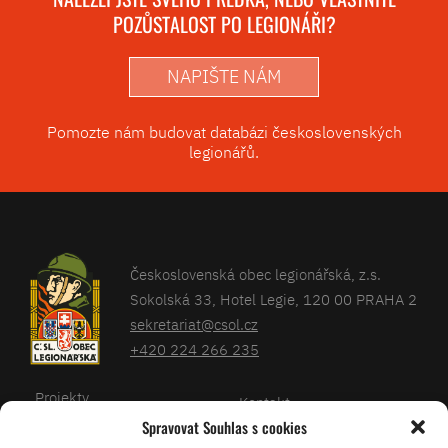
POZŮSTALOST PO LEGIONÁŘI?
NAPIŠTE NÁM
Pomozte nám budovat databázi československých
legionářů.
Československá obec legionářská, z.s.
Sokolská 33, Hotel Legie, 120 00 PRAHA 2
sekretariat@csol.cz
+420 224 266 235
Projekty
Kontakt
Spravovat Souhlas s cookies
Články
Databáze legionářů