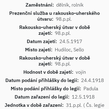
Zaměstnání:
dělník, rolník
Prezenční služba u rakousko-uherského
útvaru:
98.p.pl.
Rakousko-uherský útvar v době
zajetí:
98.p.pl.
Datum zajetí:
24.5.1917
Misto zajetí:
Hudiloc, Sello
Rakousko-uherský útvar v době
zajetí:
98.p.pl.
Hodnost v době zajetí:
vojín
Datum podání přihlášky do legií:
24.4.1918
Misto podání přihlášky do legií:
Padula
Datum zařazení do legií:
12.5.1918
Jednotka v době zařazení:
31.p.pl. ( Čs. legie