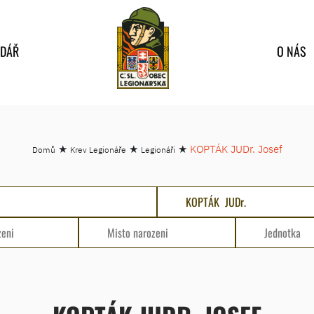
NDÁŘ
O NÁS
★
★
★
KOPTÁK JUDr. Josef
Domů
Krev Legionáře
Legionáři