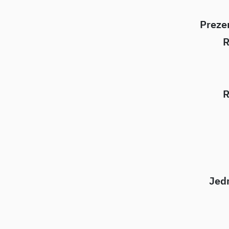
Preze
R
R
Jedn