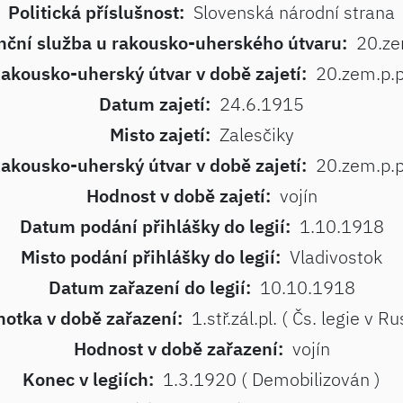
Politická příslušnost:
Slovenská národní strana
nční služba u rakousko-uherského útvaru:
20.ze
akousko-uherský útvar v době zajetí:
20.zem.p.p
Datum zajetí:
24.6.1915
Misto zajetí:
Zalesčiky
akousko-uherský útvar v době zajetí:
20.zem.p.p
Hodnost v době zajetí:
vojín
Datum podání přihlášky do legií:
1.10.1918
Misto podání přihlášky do legií:
Vladivostok
Datum zařazení do legií:
10.10.1918
otka v době zařazení:
1.stř.zál.pl. ( Čs. legie v Ru
Hodnost v době zařazení:
vojín
Konec v legiích:
1.3.1920 ( Demobilizován )