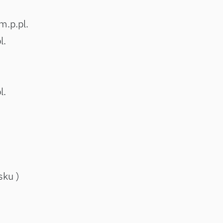
m.p.pl.
l.
l.
sku )