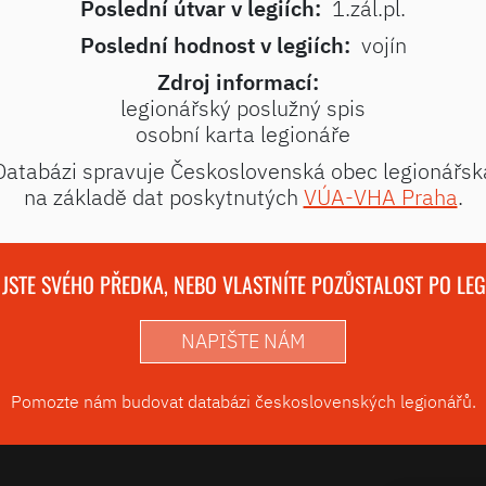
Poslední útvar v legiích:
1.zál.pl.
Poslední hodnost v legiích:
vojín
Zdroj informací:
legionářský poslužný spis
osobní karta legionáře
Databázi spravuje Československá obec legionářsk
na základě dat poskytnutých
VÚA-VHA Praha
.
 JSTE SVÉHO PŘEDKA, NEBO VLASTNÍTE POZŮSTALOST PO LE
NAPIŠTE NÁM
Pomozte nám budovat databázi československých legionářů.