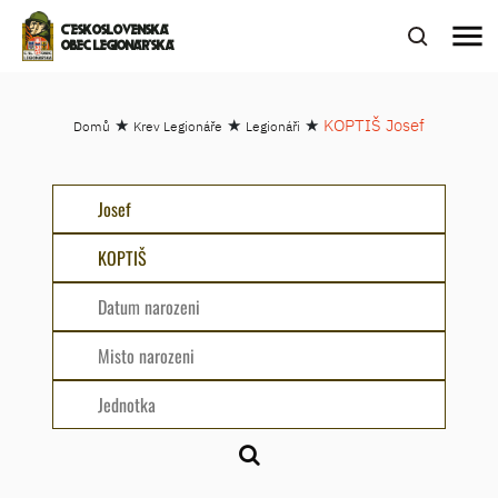
menu
ČESKOSLOVENSKÁ
OBEC LEGIONÁŘSKÁ
★
★
★
KOPTIŠ Josef
Domů
Krev Legionáře
Legionáři