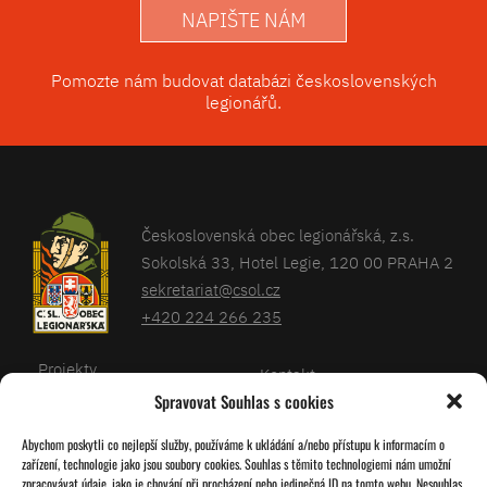
NAPIŠTE NÁM
Pomozte nám budovat databázi československých
legionářů.
Československá obec legionářská, z.s.
Sokolská 33, Hotel Legie, 120 00 PRAHA 2
sekretariat@csol.cz
+420 224 266 235
Projekty
Kontakt
Spravovat Souhlas s cookies
Články
Databáze legionářů
Abychom poskytli co nejlepší služby, používáme k ukládání a/nebo přístupu k informacím o
Kalendář
Pro členy
zařízení, technologie jako jsou soubory cookies. Souhlas s těmito technologiemi nám umožní
O nás
zpracovávat údaje, jako je chování při procházení nebo jedinečná ID na tomto webu. Nesouhlas