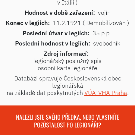
v Itálii )
Hodnost v době zařazení:
vojín
Konec v legiích:
11.2.1921 ( Demobilizován )
Poslední útvar v legiích:
35.p.pl.
Poslední hodnost v legiích:
svobodník
Zdroj informací:
legionářský poslužný spis
osobní karta legionáře
Databázi spravuje Československá obec
legionářská
na základě dat poskytnutých
VÚA-VHA Praha
.
NALEZLI JSTE SVÉHO PŘEDKA, NEBO VLASTNÍTE
POZŮSTALOST PO LEGIONÁŘI?