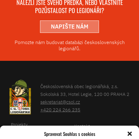
NALEZLI JSTE SVÉHO PŘEDKA, NEBO VLASTNÍTE
POZŮSTALOST PO LEGIONÁŘI?
NAPIŠTE NÁM
Pomozte nám budovat databázi československých
legionářů.
Československá obec legionářská, z.s.
Sokolská 33, Hotel Legie, 120 00 PRAHA 2
sekretariat@csol.cz
+420 224 266 235
Projekty
Kontakt
Spravovat Souhlas s cookies
Články
Databáze legionářů