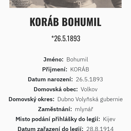
KORÁB BOHUMIL
*26.5.1893
Jméno:
Bohumil
Přijmení:
KORÁB
Datum narození:
26.5.1893
Domovská obec:
Volkov
Domovský okres:
Dubno Volyňská gubernie
Zaměstnání:
mlynář
Misto podání přihlášky do legií:
Kijev
Datum zařazení do legií:
28.8.1914