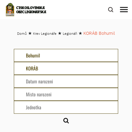
menu
ČESKOSLOVENSKÁ
OBEC LEGIONÁŘSKÁ
★
★
★
KORÁB Bohumil
Domů
Krev Legionáře
Legionáři