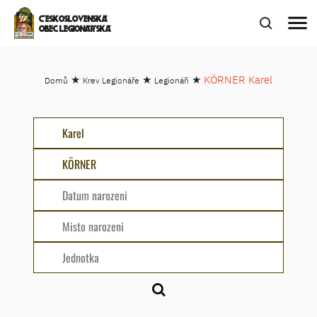
menu
ČESKOSLOVENSKÁ
OBEC LEGIONÁŘSKÁ
★
★
★
KÖRNER Karel
Domů
Krev Legionáře
Legionáři