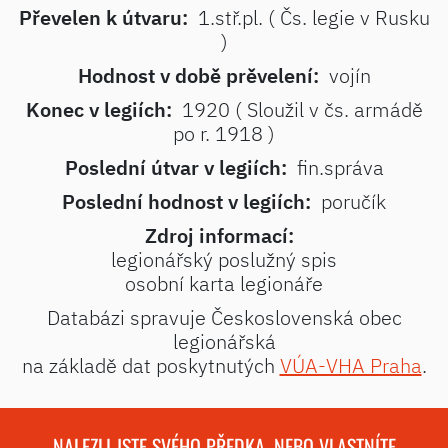
Převelen k útvaru:
1.stř.pl. ( Čs. legie v Rusku
)
Hodnost v době prěvelení:
vojín
Konec v legiích:
1920 ( Sloužil v čs. armádě
po r. 1918 )
Poslední útvar v legiích:
fin.správa
Poslední hodnost v legiích:
poručík
Zdroj informací:
legionářský poslužný spis
osobní karta legionáře
Databázi spravuje Československá obec
legionářská
na základě dat poskytnutých
VÚA-VHA Praha
.
NALEZLI JSTE SVÉHO PŘEDKA, NEBO VLASTNÍTE