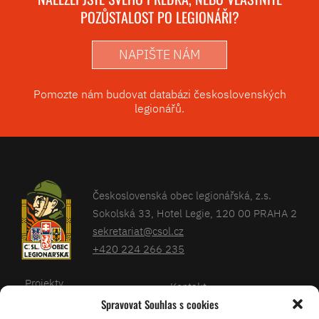
POZŮSTALOST PO LEGIONÁŘI?
NAPIŠTE NÁM
Pomozte nám budovat databázi československých
legionářů.
Československá obec legionářská, z.s.
Sokolská 33, Hotel Legie, 120 00 PRAHA 2
sekretariat@csol.cz
+420 224 266 235
Projekty
Kontakt
Spravovat Souhlas s cookies
Články
Databáze legionářů