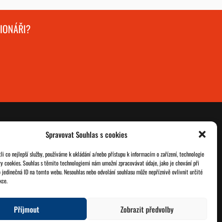
GIONÁŘI?
Spravovat Souhlas s cookies
O nás
Databáze legionářů
i co nejlepší služby, používáme k ukládání a/nebo přístupu k informacím o zařízení, technologie
ry cookies. Souhlas s těmito technologiemi nám umožní zpracovávat údaje, jako je chování při
Jednoty ČSOL
Pro členy
 jedinečná ID na tomto webu. Nesouhlas nebo odvolání souhlasu může nepříznivě ovlivnit určité
kce.
Kontakt
Zásady cookies
Příjmout
Zobrazit předvolby