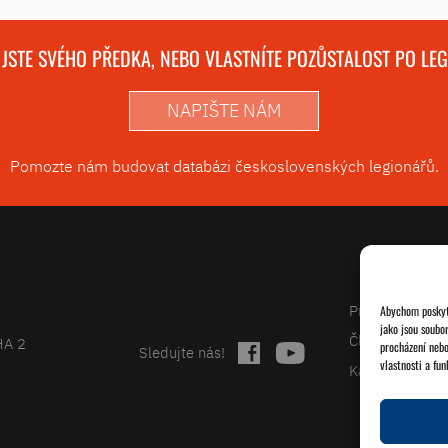
 JSTE SVÉHO PŘEDKA, NEBO VLASTNÍTE POZŮSTALOST PO LE
NAPIŠTE NÁM
Pomozte nám budovat databázi československých legionářů.
Projekty
Abychom poskytl
jako jsou soubo
Články
HA 2
procházení nebo
Sledujte nás!
vlastnosti a fun
Kalendář