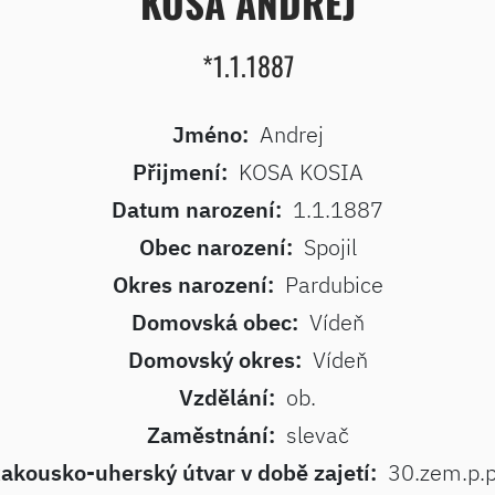
KOSA ANDREJ
*1.1.1887
Jméno:
Andrej
Přijmení:
KOSA KOSIA
Datum narození:
1.1.1887
Obec narození:
Spojil
Okres narození:
Pardubice
Domovská obec:
Vídeň
Domovský okres:
Vídeň
Vzdělání:
ob.
Zaměstnání:
slevač
akousko-uherský útvar v době zajetí:
30.zem.p.p