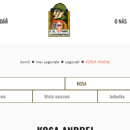
NDÁŘ
O NÁS
★
★
★
KOSA Andrej
Domů
Krev Legionáře
Legionáři