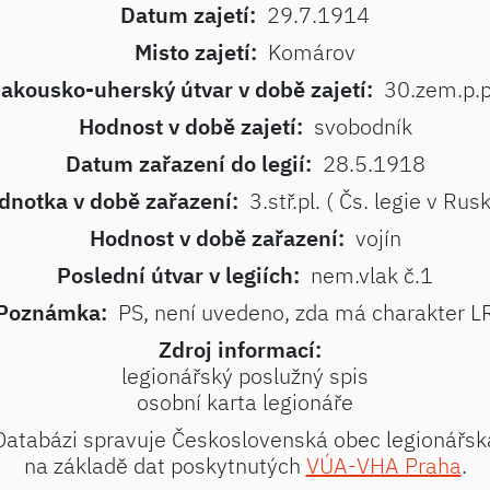
Datum zajetí:
29.7.1914
Misto zajetí:
Komárov
akousko-uherský útvar v době zajetí:
30.zem.p.p
Hodnost v době zajetí:
svobodník
Datum zařazení do legií:
28.5.1918
dnotka v době zařazení:
3.stř.pl. ( Čs. legie v Rus
Hodnost v době zařazení:
vojín
Poslední útvar v legiích:
nem.vlak č.1
Poznámka:
PS, není uvedeno, zda má charakter L
Zdroj informací:
legionářský poslužný spis
osobní karta legionáře
Databázi spravuje Československá obec legionářsk
na základě dat poskytnutých
VÚA-VHA Praha
.