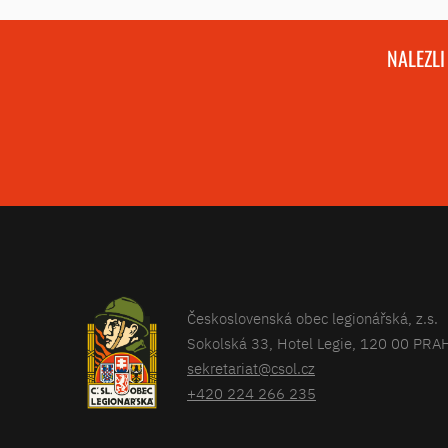
NALEZLI
Československá obec legionářská, z.s.
Sokolská 33, Hotel Legie, 120 00 PRA
sekretariat@csol.cz
+420 224 266 235