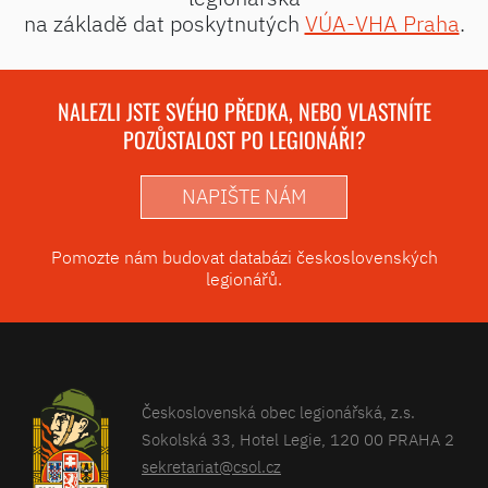
na základě dat poskytnutých
VÚA-VHA Praha
.
NALEZLI JSTE SVÉHO PŘEDKA, NEBO VLASTNÍTE
POZŮSTALOST PO LEGIONÁŘI?
NAPIŠTE NÁM
Pomozte nám budovat databázi československých
legionářů.
Československá obec legionářská, z.s.
Sokolská 33, Hotel Legie, 120 00 PRAHA 2
sekretariat@csol.cz