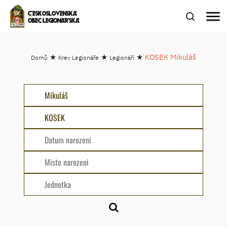
menu
ČESKOSLOVENSKÁ
OBEC LEGIONÁŘSKÁ
★
★
★
KOSEK Mikuláš
Domů
Krev Legionáře
Legionáři