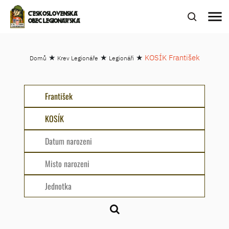
menu
ČESKOSLOVENSKÁ
OBEC LEGIONÁŘSKÁ
★
★
★
KOSÍK František
Domů
Krev Legionáře
Legionáři