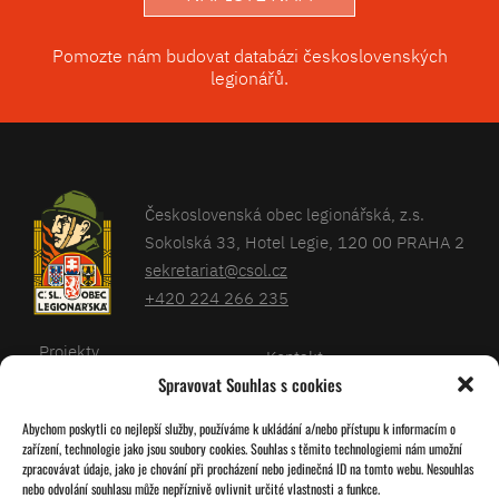
Pomozte nám budovat databázi československých
legionářů.
Československá obec legionářská, z.s.
Sokolská 33, Hotel Legie, 120 00 PRAHA 2
sekretariat@csol.cz
+420 224 266 235
Projekty
Kontakt
Spravovat Souhlas s cookies
Články
Databáze legionářů
Abychom poskytli co nejlepší služby, používáme k ukládání a/nebo přístupu k informacím o
Kalendář
Pro členy
zařízení, technologie jako jsou soubory cookies. Souhlas s těmito technologiemi nám umožní
O nás
zpracovávat údaje, jako je chování při procházení nebo jedinečná ID na tomto webu. Nesouhlas
Zásady cookies
nebo odvolání souhlasu může nepříznivě ovlivnit určité vlastnosti a funkce.