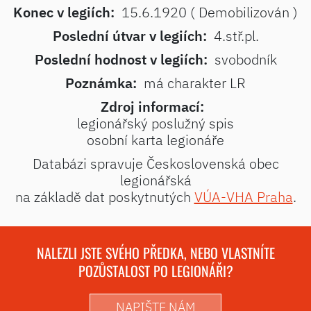
Konec v legiích:
15.6.1920 ( Demobilizován )
Poslední útvar v legiích:
4.stř.pl.
Poslední hodnost v legiích:
svobodník
Poznámka:
má charakter LR
Zdroj informací:
legionářský poslužný spis
osobní karta legionáře
Databázi spravuje Československá obec
legionářská
na základě dat poskytnutých
VÚA-VHA Praha
.
NALEZLI JSTE SVÉHO PŘEDKA, NEBO VLASTNÍTE
POZŮSTALOST PO LEGIONÁŘI?
NAPIŠTE NÁM