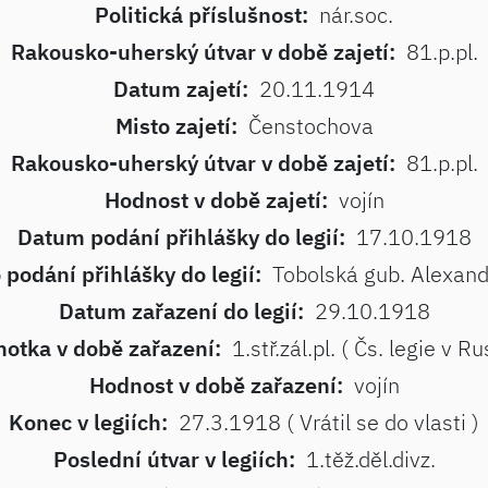
Politická příslušnost:
nár.soc.
Rakousko-uherský útvar v době zajetí:
81.p.pl.
Datum zajetí:
20.11.1914
Misto zajetí:
Čenstochova
Rakousko-uherský útvar v době zajetí:
81.p.pl.
Hodnost v době zajetí:
vojín
Datum podání přihlášky do legií:
17.10.1918
 podání přihlášky do legií:
Tobolská gub. Alexan
Datum zařazení do legií:
29.10.1918
otka v době zařazení:
1.stř.zál.pl. ( Čs. legie v Ru
Hodnost v době zařazení:
vojín
Konec v legiích:
27.3.1918 ( Vrátil se do vlasti )
Poslední útvar v legiích:
1.těž.děl.divz.