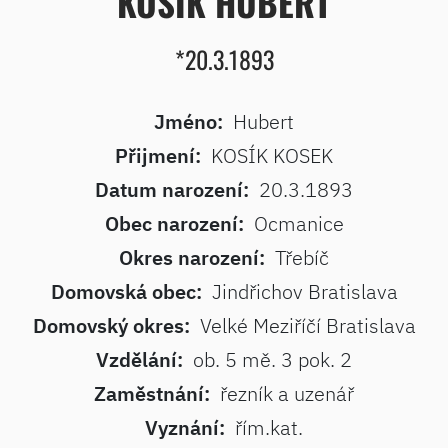
KOSÍK HUBERT
*20.3.1893
Jméno:
Hubert
Přijmení:
KOSÍK KOSEK
Datum narození:
20.3.1893
Obec narození:
Ocmanice
Okres narození:
Třebíč
Domovská obec:
Jindřichov Bratislava
Domovský okres:
Velké Meziříčí Bratislava
Vzdělání:
ob. 5 mě. 3 pok. 2
Zaměstnání:
řezník a uzenář
Vyznání:
řím.kat.