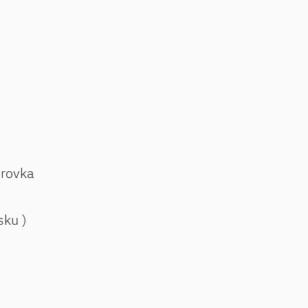
drovka
sku )