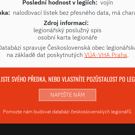
Poslední hodnost v legiích:
vojín
ka:
naloďovací lístek bez přesného data, má char
Zdroj informací:
legionářský poslužný spis
osobní karta legionáře
Databázi spravuje Československá obec legionářsk
na základě dat poskytnutých
VÚA-VHA Praha
.
 JSTE SVÉHO PŘEDKA, NEBO VLASTNÍTE POZŮSTALOST PO LE
NAPIŠTE NÁM
Pomozte nám budovat databázi československých legionářů.