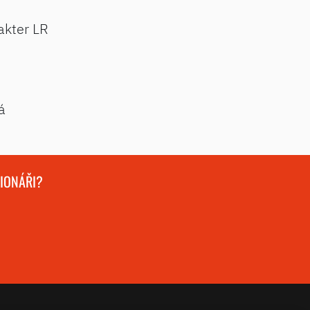
akter LR
á
GIONÁŘI?