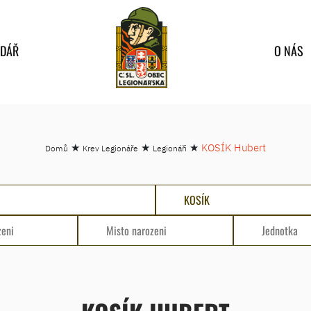
NDÁŘ
O NÁS
★
★
★
KOSÍK Hubert
Domů
Krev Legionáře
Legionáři