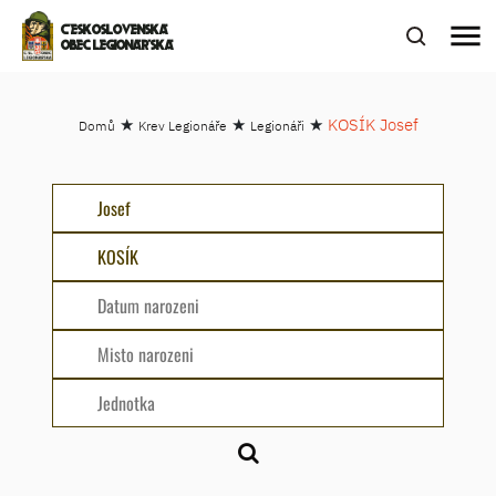
menu
ČESKOSLOVENSKÁ
OBEC LEGIONÁŘSKÁ
★
★
★
KOSÍK Josef
Domů
Krev Legionáře
Legionáři