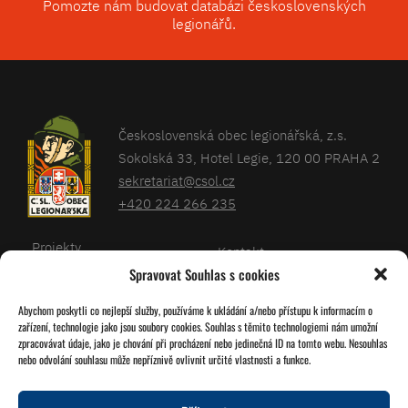
Pomozte nám budovat databázi československých
legionářů.
Československá obec legionářská, z.s.
Sokolská 33, Hotel Legie, 120 00 PRAHA 2
sekretariat@csol.cz
+420 224 266 235
Projekty
Kontakt
Spravovat Souhlas s cookies
Články
Databáze legionářů
Abychom poskytli co nejlepší služby, používáme k ukládání a/nebo přístupu k informacím o
Kalendář
Pro členy
zařízení, technologie jako jsou soubory cookies. Souhlas s těmito technologiemi nám umožní
O nás
zpracovávat údaje, jako je chování při procházení nebo jedinečná ID na tomto webu. Nesouhlas
Zásady cookies
nebo odvolání souhlasu může nepříznivě ovlivnit určité vlastnosti a funkce.
Jednoty ČSOL