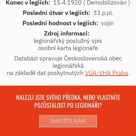
Konec v legiích:
15.4.1920 ( Demobilizován )
Poslední útvar v legiích:
33.p.pl.
Poslední hodnost v legiích:
vojín
Zdroj informací:
legionářský poslužný spis
osobní karta legionáře
Databázi spravuje Československá obec
legionářská
na základě dat poskytnutých
VÚA-VHA Praha
.
NALEZLI JSTE SVÉHO PŘEDKA, NEBO VLASTNÍTE
POZŮSTALOST PO LEGIONÁŘI?
NAPIŠTE NÁM