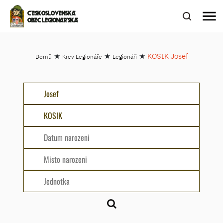
menu
ČESKOSLOVENSKÁ
OBEC LEGIONÁŘSKÁ
★
★
★
KOSIK Josef
Domů
Krev Legionáře
Legionáři