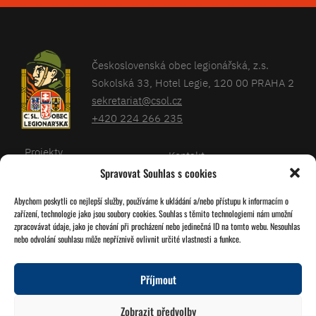
Československá obec legionářská, z.s.
Sokolská 33, Hotel Legie, 120 00 PRAHA 2
sekretariat@csol.cz
+420 224 266 235
Projekty
Kontakt
Spravovat Souhlas s cookies
Články
Databáze legionářů
Abychom poskytli co nejlepší služby, používáme k ukládání a/nebo přístupu k informacím o
Kalendář
Pro členy
zařízení, technologie jako jsou soubory cookies. Souhlas s těmito technologiemi nám umožní
O nás
zpracovávat údaje, jako je chování při procházení nebo jedinečná ID na tomto webu. Nesouhlas
Zásady cookies
nebo odvolání souhlasu může nepříznivě ovlivnit určité vlastnosti a funkce.
Jednoty ČSOL
Příjmout
Sledujte nás!
Zobrazit předvolby