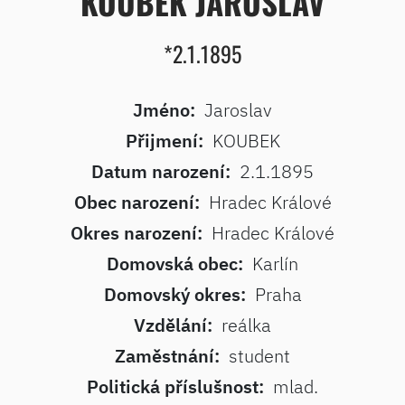
KOUBEK JAROSLAV
*2.1.1895
Jméno:
Jaroslav
Přijmení:
KOUBEK
Datum narození:
2.1.1895
Obec narození:
Hradec Králové
Okres narození:
Hradec Králové
Domovská obec:
Karlín
Domovský okres:
Praha
Vzdělání:
reálka
Zaměstnání:
student
Politická příslušnost:
mlad.