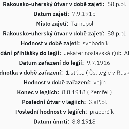
Rakousko-uherský útvar v době zajetí:
88.p.pl.
Datum zajetí:
7.9.1915
Misto zajetí:
Tarnopol
Rakousko-uherský útvar v době zajetí:
88.p.pl.
Hodnost v době zajetí:
svobodník
dání přihlášky do legií:
Jekaterinoslavská gub. 
Datum zařazení do legií:
9.7.1916
dnotka v době zařazení:
1.stř.pl. ( Čs. legie v Rus
Hodnost v době zařazení:
vojín
Konec v legiích:
8.8.1918 ( Zemřel )
Poslední útvar v legiích:
3.stř.pl.
Poslední hodnost v legiích:
praporčík
Datum úmrtí:
8.8.1918