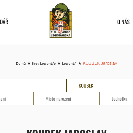
NDÁŘ
O NÁS
★
★
★
KOUBEK Jaroslav
Domů
Krev Legionáře
Legionáři