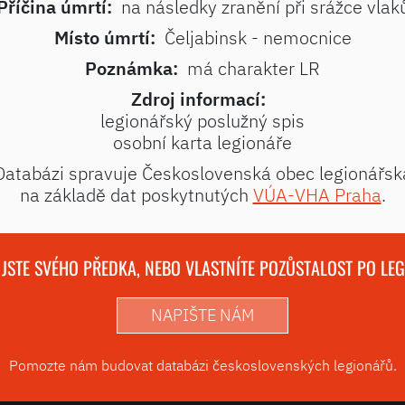
Příčina úmrtí:
na následky zranění při srážce vlak
Místo úmrtí:
Čeljabinsk - nemocnice
Poznámka:
má charakter LR
Zdroj informací:
legionářský poslužný spis
osobní karta legionáře
Databázi spravuje Československá obec legionářsk
na základě dat poskytnutých
VÚA-VHA Praha
.
 JSTE SVÉHO PŘEDKA, NEBO VLASTNÍTE POZŮSTALOST PO LE
NAPIŠTE NÁM
Pomozte nám budovat databázi československých legionářů.