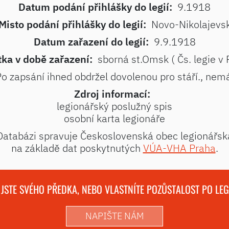
Datum podání přihlášky do legií:
9.1918
Misto podání přihlášky do legií:
Novo-Nikolajevs
Datum zařazení do legií:
9.9.1918
ka v době zařazení:
sborná st.Omsk ( Čs. legie v 
o zapsání ihned obdržel dovolenou pro stáří., nem
Zdroj informací:
legionářský poslužný spis
osobní karta legionáře
Databázi spravuje Československá obec legionářsk
na základě dat poskytnutých
VÚA-VHA Praha
.
 JSTE SVÉHO PŘEDKA, NEBO VLASTNÍTE POZŮSTALOST PO LE
NAPIŠTE NÁM