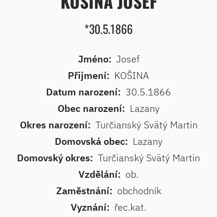
KOŠINA JOSEF
*30.5.1866
Jméno:
Josef
Přijmení:
KOŠINA
Datum narození:
30.5.1866
Obec narození:
Lazany
Okres narození:
Turčianský Svätý Martin
Domovská obec:
Lazany
Domovský okres:
Turčianský Svätý Martin
Vzdělání:
ob.
Zaměstnání:
obchodník
Vyznání:
řec.kat.