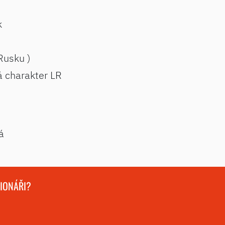
k
Rusku )
á charakter LR
á
GIONÁŘI?