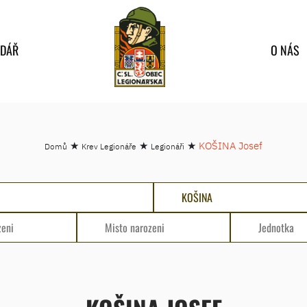
NDÁŘ
O NÁS
★
★
★
KOŠINA Josef
Domů
Krev Legionáře
Legionáři