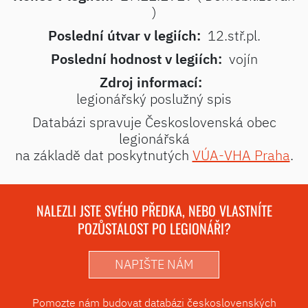
)
Poslední útvar v legiích:
12.stř.pl.
Poslední hodnost v legiích:
vojín
Zdroj informací:
legionářský poslužný spis
Databázi spravuje Československá obec
legionářská
na základě dat poskytnutých
VÚA-VHA Praha
.
NALEZLI JSTE SVÉHO PŘEDKA, NEBO VLASTNÍTE
POZŮSTALOST PO LEGIONÁŘI?
NAPIŠTE NÁM
Pomozte nám budovat databázi československých