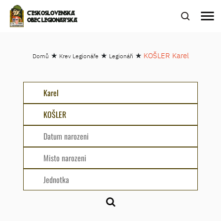
menu
ČESKOSLOVENSKÁ
OBEC LEGIONÁŘSKÁ
★
★
★
KOŠLER Karel
Domů
Krev Legionáře
Legionáři