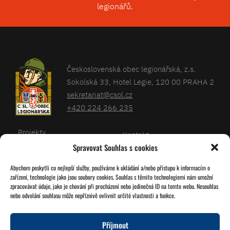
legionářů.
Československá obec legionářská, z.s.
Sokolská 33, Hotel Legie, 120 00 PRAHA 2
sekretariat@csol.cz
+420 224 266 235
Projekty
Kontakt
Spravovat Souhlas s cookies
Články
Databáze legionářů
Abychom poskytli co nejlepší služby, používáme k ukládání a/nebo přístupu k informacím o
Kalendář
Pro členy
zařízení, technologie jako jsou soubory cookies. Souhlas s těmito technologiemi nám umožní
O nás
zpracovávat údaje, jako je chování při procházení nebo jedinečná ID na tomto webu. Nesouhlas
Zásady cookies
nebo odvolání souhlasu může nepříznivě ovlivnit určité vlastnosti a funkce.
Jednoty ČSOL
Příjmout