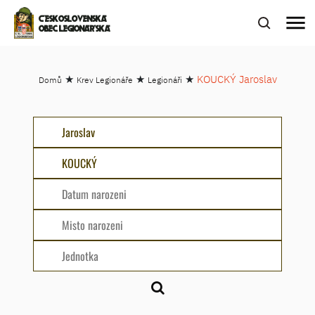
menu
ČESKOSLOVENSKÁ
OBEC LEGIONÁŘSKÁ
★
★
★
KOUCKÝ Jaroslav
Domů
Krev Legionáře
Legionáři