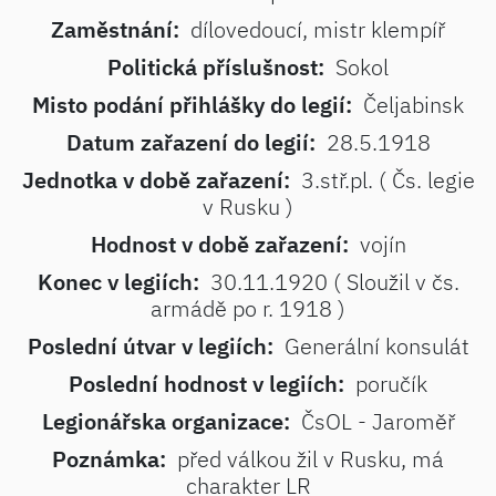
Zaměstnání:
dílovedoucí, mistr klempíř
Politická příslušnost:
Sokol
Misto podání přihlášky do legií:
Čeljabinsk
Datum zařazení do legií:
28.5.1918
Jednotka v době zařazení:
3.stř.pl. ( Čs. legie
v Rusku )
Hodnost v době zařazení:
vojín
Konec v legiích:
30.11.1920 ( Sloužil v čs.
armádě po r. 1918 )
Poslední útvar v legiích:
Generální konsulát
Poslední hodnost v legiích:
poručík
Legionářska organizace:
ČsOL - Jaroměř
Poznámka:
před válkou žil v Rusku, má
charakter LR