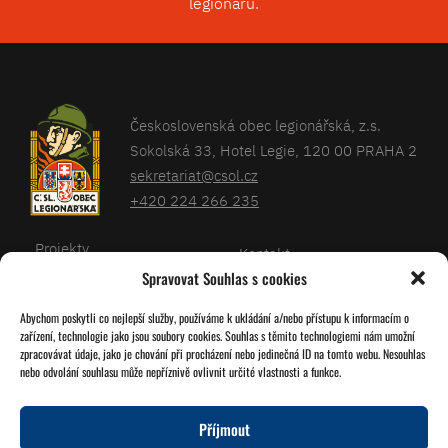
legionářů.
Československá obec legionářská, z.s.
Sokolská 33, Hotel Legie, 120 00 PRAHA 2
sekretariat@csol.cz
+420 224 266 235
Projekty
Kontakt
Spravovat Souhlas s cookies
Články
Databáze legionářů
Abychom poskytli co nejlepší služby, používáme k ukládání a/nebo přístupu k informacím o
Kalendář
Pro členy
zařízení, technologie jako jsou soubory cookies. Souhlas s těmito technologiemi nám umožní
O nás
zpracovávat údaje, jako je chování při procházení nebo jedinečná ID na tomto webu. Nesouhlas
Zásady cookies
nebo odvolání souhlasu může nepříznivě ovlivnit určité vlastnosti a funkce.
Jednoty ČSOL
Příjmout