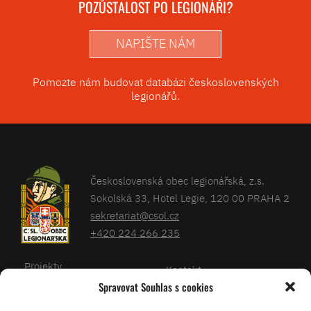
POZŮSTALOST PO LEGIONÁŘI?
NAPIŠTE NÁM
Pomozte nám budovat databázi československých
legionářů.
Československá obec legionářská, z.s.
Sokolská 33, Hotel Legie, 120 00 PRAHA 2
sekretariat@csol.cz
+420 224 266 235
Projekty
Kontakt
Spravovat Souhlas s cookies
Články
Databáze legionářů