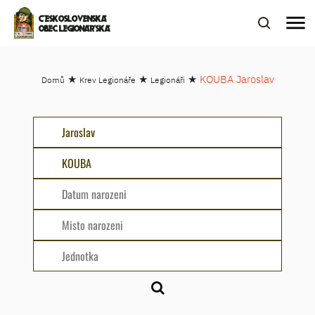
menu
ČESKOSLOVENSKÁ
OBEC LEGIONÁŘSKÁ
★
★
★
KOUBA Jaroslav
Domů
Krev Legionáře
Legionáři