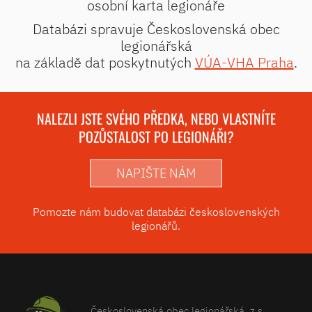
osobní karta legionáře
Databázi spravuje Československá obec
legionářská
na základě dat poskytnutých
VÚA-VHA Praha
.
NALEZLI JSTE SVÉHO PŘEDKA, NEBO VLASTNÍTE
POZŮSTALOST PO LEGIONÁŘI?
NAPIŠTE NÁM
Pomozte nám budovat databázi československých
legionářů.
Československá obec legionářská, z.s.