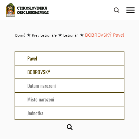
menu
ČESKOSLOVENSKÁ
OBEC LEGIONÁŘSKÁ
★
★
★
BOBROVSKÝ Pavel
Domů
Krev Legionáře
Legionáři