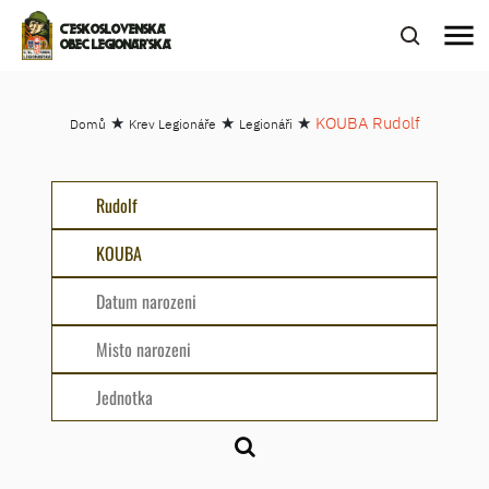
menu
ČESKOSLOVENSKÁ
OBEC LEGIONÁŘSKÁ
★
★
★
KOUBA Rudolf
Domů
Krev Legionáře
Legionáři