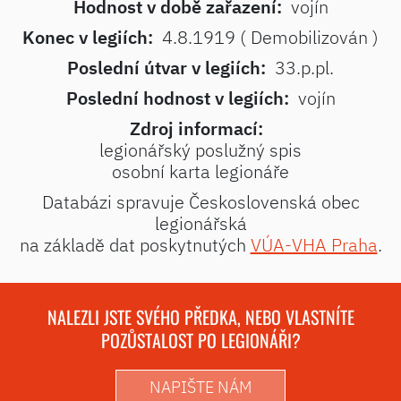
Hodnost v době zařazení:
vojín
Konec v legiích:
4.8.1919 ( Demobilizován )
Poslední útvar v legiích:
33.p.pl.
Poslední hodnost v legiích:
vojín
Zdroj informací:
legionářský poslužný spis
osobní karta legionáře
Databázi spravuje Československá obec
legionářská
na základě dat poskytnutých
VÚA-VHA Praha
.
NALEZLI JSTE SVÉHO PŘEDKA, NEBO VLASTNÍTE
POZŮSTALOST PO LEGIONÁŘI?
NAPIŠTE NÁM