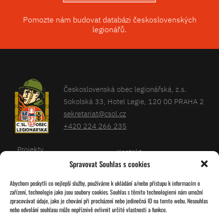
Pomozte nám budovat databázi československých
legionářů.
Československá obec legionářská, z.s.
Sokolská 33, Hotel Legie, 120 00 PRAHA 2
sekretariat@csol.cz
+420 224 266 235
Projekty
Kontakt
Spravovat Souhlas s cookies
Články
Databáze legionářů
Abychom poskytli co nejlepší služby, používáme k ukládání a/nebo přístupu k informacím o
Kalendář
Pro členy
zařízení, technologie jako jsou soubory cookies. Souhlas s těmito technologiemi nám umožní
O nás
zpracovávat údaje, jako je chování při procházení nebo jedinečná ID na tomto webu. Nesouhlas
Zásady cookies
nebo odvolání souhlasu může nepříznivě ovlivnit určité vlastnosti a funkce.
Jednoty ČSOL