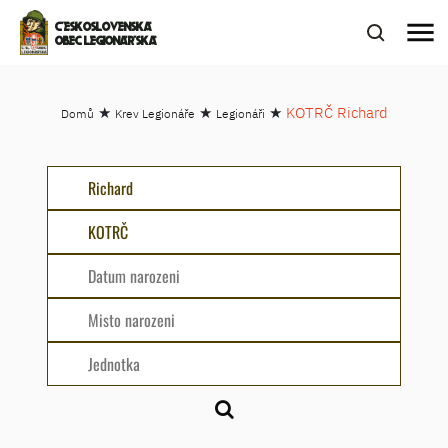
menu
ČESKOSLOVENSKÁ
OBEC LEGIONÁŘSKÁ
★
★
★
KOTRČ Richard
Domů
Krev Legionáře
Legionáři