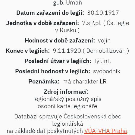
gub. Umaň
Datum zařazení do legií:
30.10.1917
Jednotka v době zařazení:
7.stř.pl. ( Čs. legie
v Rusku )
Hodnost v době zařazení:
vojín
Konec v legiích:
9.11.1920 ( Demobilizován )
Poslední útvar v legiích:
týl.int.
Poslední hodnost v legiích:
svobodník
Poznámka:
má charakter LR
Zdroj informací:
legionářský poslužný spis
osobní karta legionáře
Databázi spravuje Československá obec
legionářská
na základě dat poskytnutých
VÚA-VHA Praha
.