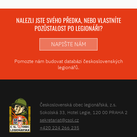
NALEZLI JSTE SVÉHO PŘEDKA, NEBO VLASTNÍTE
POZŮSTALOST PO LEGIONÁŘI?
NAPIŠTE NÁM
Pomozte nám budovat databázi československých
legionářů.
Československá obec legionářská, z.s.
Sokolská 33, Hotel Legie, 120 00 PRAHA 2
sekretariat@csol.cz
+420 224 266 235