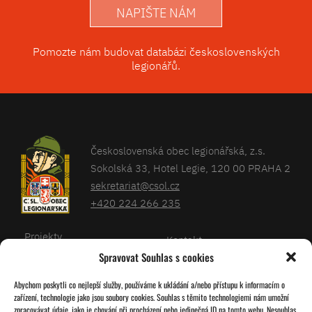
NAPIŠTE NÁM
Pomozte nám budovat databázi československých
legionářů.
Československá obec legionářská, z.s.
Sokolská 33, Hotel Legie, 120 00 PRAHA 2
sekretariat@csol.cz
+420 224 266 235
Projekty
Kontakt
Spravovat Souhlas s cookies
Články
Databáze legionářů
Abychom poskytli co nejlepší služby, používáme k ukládání a/nebo přístupu k informacím o
Kalendář
Pro členy
zařízení, technologie jako jsou soubory cookies. Souhlas s těmito technologiemi nám umožní
O nás
zpracovávat údaje, jako je chování při procházení nebo jedinečná ID na tomto webu. Nesouhlas