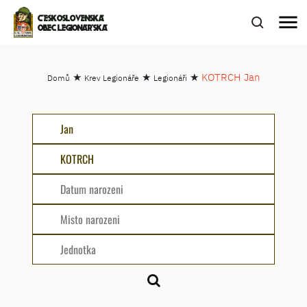
menu
ČESKOSLOVENSKÁ
OBEC LEGIONÁŘSKÁ
★
★
★
KOTRCH Jan
Domů
Krev Legionáře
Legionáři