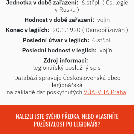
Jednotka v době zařazení:
6.stř.pl. ( Čs. legie
v Rusku )
Hodnost v době zařazení:
vojín
Konec v legiích:
20.1.1920 ( Demobilizován )
Poslední útvar v legiích:
6.stř.pl.
Poslední hodnost v legiích:
vojín
Zdroj informací:
legionářský poslužný spis
Databázi spravuje Československá obec
legionářská
na základě dat poskytnutých
VÚA-VHA Praha
.
NALEZLI JSTE SVÉHO PŘEDKA, NEBO VLASTNÍTE
POZŮSTALOST PO LEGIONÁŘI?