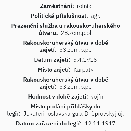
Zaměstnání:
rolník
Politická příslušnost:
agr.
Prezenční služba u rakousko-uherského
útvaru:
28.zem.p.pl.
Rakousko-uherský útvar v době
zajetí:
33.zem.p.pl.
Datum zajetí:
5.4.1915
Misto zajetí:
Karpaty
Rakousko-uherský útvar v době
zajetí:
33.zem.p.pl.
Hodnost v době zajetí:
vojín
Misto podání přihlášky do
legií:
Jekaterinoslavská gub. Dněprovskyj új.
Datum zařazení do legií:
12.11.1917