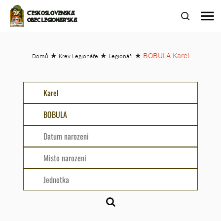
menu
ČESKOSLOVENSKÁ
OBEC LEGIONÁŘSKÁ
★
★
★
BOBULA Karel
Domů
Krev Legionáře
Legionáři