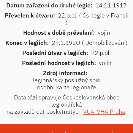
Datum zařazení do druhé legie:
14.11.1917
Převelen k útvaru:
22.p.pl. ( Čs. legie v Francii
)
Hodnost v době prěvelení:
vojín
Konec v legiích:
29.1.192O ( Demobilizován )
Poslední útvar v legiích:
22.p.pl.
Poslední hodnost v legiích:
vojín
Zdroj informací:
legionářský poslužný spis
osobní karta legionáře
Databázi spravuje Československá obec
legionářská
na základě dat poskytnutých
VÚA-VHA Praha
.