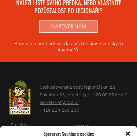
NALEZLI JSTE SVÉHO PŘEDKA, NEBO VLASTNÍTE
POZŮSTALOST PO LEGIONÁŘI?
NAPIŠTE NÁM
Pomozte nám budovat databázi československých
legionářů.
Československá obec legionářská, z.s.
Sokolská 33, Hotel Legie, 120 00 PRAHA 2
sekretariat@csol.cz
+420 224 266 235
Projekty
Kontakt
Spravovat Souhlas s cookies
Články
Databáze legionářů