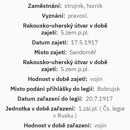
Zaměstnání:
strojník, horník
Vyznání:
pravosl.
Rakousko-uherský útvar v době
zajetí:
5.zem.p.pl.
Datum zajetí:
17.5.1917
Misto zajetí:
Sandoměř
Rakousko-uherský útvar v době
zajetí:
5.zem.p.pl.
Hodnost v době zajetí:
vojín
Misto podání přihlášky do legií:
Bobrujsk
Datum zařazení do legií:
20.7.1917
Jednotka v době zařazení:
1.zál.pl. ( Čs. legie
v Rusku )
Hodnost v době zařazení:
vojín