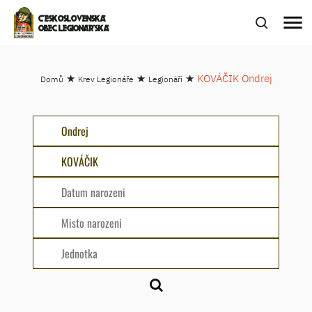
menu
ČESKOSLOVENSKÁ
OBEC LEGIONÁŘSKÁ
★
★
★
KOVÁČIK Ondrej
Domů
Krev Legionáře
Legionáři