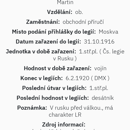
Martin
Vzdělání:
ob.
Zaměstnání:
obchodní příručí
Misto podání přihlášky do legií:
Moskva
Datum zařazení do legií:
31.10.1916
Jednotka v době zařazení:
1.stř.pl. ( Čs. legie
v Rusku )
Hodnost v době zařazení:
vojín
Konec v legiích:
6.2.1920 ( DMX )
Poslední útvar v legiích:
1.stř.pl.
Poslední hodnost v legiích:
desátník
Poznámka:
V rusku před válkou., má
charakter LR
Zdroj informací: