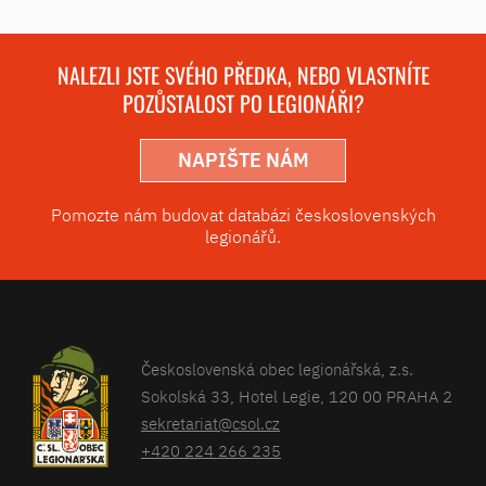
NALEZLI JSTE SVÉHO PŘEDKA, NEBO VLASTNÍTE
POZŮSTALOST PO LEGIONÁŘI?
NAPIŠTE NÁM
Pomozte nám budovat databázi československých
legionářů.
Československá obec legionářská, z.s.
Sokolská 33, Hotel Legie, 120 00 PRAHA 2
sekretariat@csol.cz
+420 224 266 235