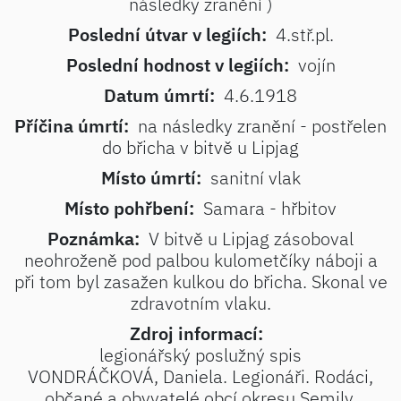
následky zranění )
Poslední útvar v legiích:
4.stř.pl.
Poslední hodnost v legiích:
vojín
Datum úmrtí:
4.6.1918
Příčina úmrtí:
na následky zranění - postřelen
do břicha v bitvě u Lipjag
Místo úmrtí:
sanitní vlak
Místo pohřbení:
Samara - hřbitov
Poznámka:
V bitvě u Lipjag zásoboval
neohroženě pod palbou kulometčíky náboji a
při tom byl zasažen kulkou do břicha. Skonal ve
zdravotním vlaku.
Zdroj informací:
legionářský poslužný spis
VONDRÁČKOVÁ, Daniela. Legionáři. Rodáci,
občané a obyvatelé obcí okresu Semily.