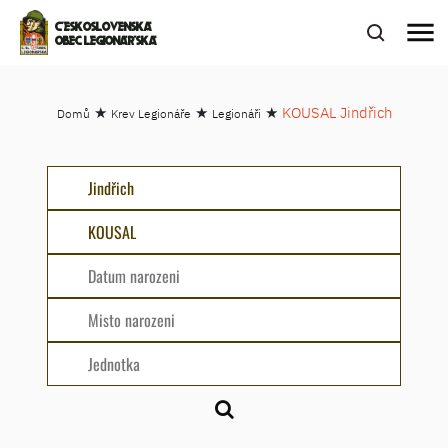
menu
ČESKOSLOVENSKÁ
OBEC LEGIONÁŘSKÁ
★
★
★
KOUSAL Jindřich
Domů
Krev Legionáře
Legionáři