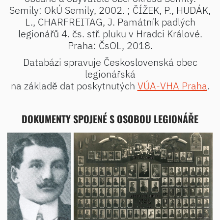
Semily: OkÚ Semily, 2002. ; ČÍŽEK, P., HUDÁK,
L., CHARFREITAG, J. Památník padlých
legionářů 4. čs. stř. pluku v Hradci Králové.
Praha: ČsOL, 2018.
Databázi spravuje Československá obec
legionářská
na základě dat poskytnutých
VÚA-VHA Praha
.
DOKUMENTY SPOJENÉ S OSOBOU LEGIONÁŘE