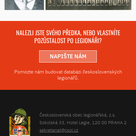
NALEZLI JSTE SVÉHO PŘEDKA, NEBO VLASTNÍTE
POZŮSTALOST PO LEGIONÁŘI?
NAPIŠTE NÁM
Pomozte nám budovat databázi československých
legionářů.
Československá obec legionářská, z.s.
Sokolská 33, Hotel Legie, 120 00 PRAHA 2
sekretariat@csol.cz