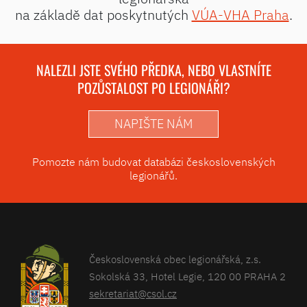
na základě dat poskytnutých
VÚA-VHA Praha
.
NALEZLI JSTE SVÉHO PŘEDKA, NEBO VLASTNÍTE
POZŮSTALOST PO LEGIONÁŘI?
NAPIŠTE NÁM
Pomozte nám budovat databázi československých
legionářů.
Československá obec legionářská, z.s.
Sokolská 33, Hotel Legie, 120 00 PRAHA 2
sekretariat@csol.cz