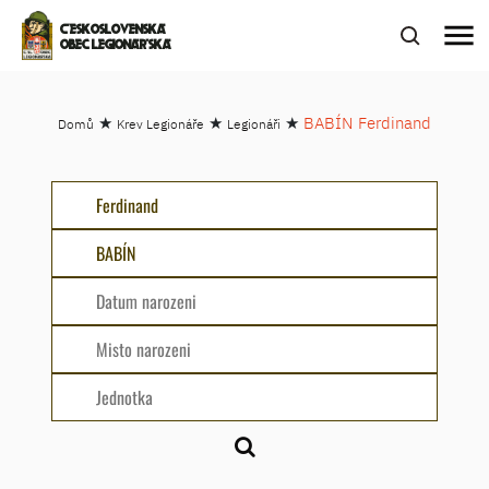
menu
ČESKOSLOVENSKÁ
OBEC LEGIONÁŘSKÁ
★
★
★
BABÍN Ferdinand
Domů
Krev Legionáře
Legionáři