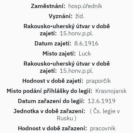
Zaměstnání:
hosp.úředník
Vyznání:
žid.
Rakousko-uherský útvar v době
zajetí:
15.honv.p.pl.
Datum zajetí:
8.6.1916
Misto zajetí:
Luck
Rakousko-uherský útvar v době
zajetí:
15.honv.p.pl.
Hodnost v době zajetí:
praporčík
Misto podání přihlášky do legií:
Krasnojarsk
Datum zařazení do legií:
12.6.1919
Jednotka v době zařazení:
( Čs. legie v
Rusku )
Hodnost v době zařazení:
pracovník