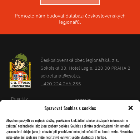
Pomozte nám budovat databázi československých
legionářů.
Československá obec legionářská, z.s.
Sokolská 33, Hotel Legie, 120 00 PRAHA 2
sekretariat@csol.cz
+420 224 266 235
Projekty
Kontakt
Spravovat Souhlas s cookies
Články
Databáze legionářů
Abychom poskytli co nejlepší služby, používáme k ukládání a/nebo přístupu k informacím o
Kalendář
Pro členy
zařízení, technologie jako jsou soubory cookies. Souhlas s těmito technologiemi nám umožní
O nás
zpracovávat údaje, jako je chování při procházení nebo jedinečná ID na tomto webu. Nesouhlas
Zásady cookies
nebo odvolání souhlasu může nepříznivě ovlivnit určité vlastnosti a funkce.