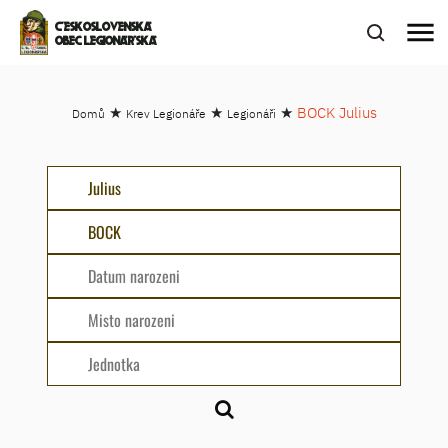
menu
ČESKOSLOVENSKÁ
OBEC LEGIONÁŘSKÁ
★
★
★
BOCK Julius
Domů
Krev Legionáře
Legionáři