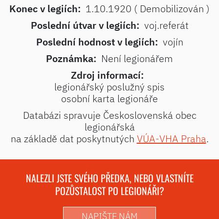
Konec v legiích:
1.10.1920 ( Demobilizován )
Poslední útvar v legiích:
voj.referát
Poslední hodnost v legiích:
vojín
Poznámka:
Není legionářem
Zdroj informací:
legionářský poslužný spis
osobní karta legionáře
Databázi spravuje Československá obec
legionářská
na základě dat poskytnutých
VÚA-VHA Praha
.
NALEZLI JSTE SVÉHO PŘEDKA, NEBO VLASTNÍTE
POZŮSTALOST PO LEGIONÁŘI?
NAPIŠTE NÁM