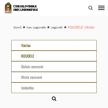
menu
ČESKOSLOVENSKÁ
OBEC LEGIONÁŘSKÁ
★
★
★
KOUDELE Václav
Domů
Krev Legionáře
Legionáři