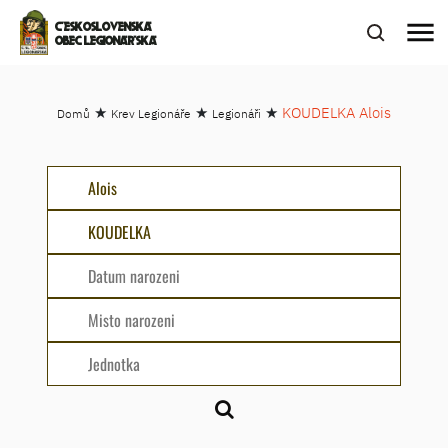
menu
ČESKOSLOVENSKÁ
OBEC LEGIONÁŘSKÁ
★
★
★
KOUDELKA Alois
Domů
Krev Legionáře
Legionáři