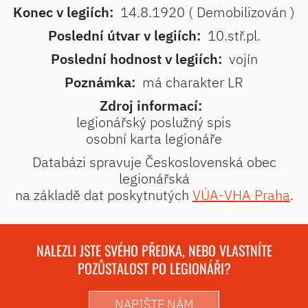
Konec v legiích:
14.8.1920 ( Demobilizován )
Poslední útvar v legiích:
10.stř.pl.
Poslední hodnost v legiích:
vojín
Poznámka:
má charakter LR
Zdroj informací:
legionářský poslužný spis
osobní karta legionáře
Databázi spravuje Československá obec
legionářská
na základě dat poskytnutých
VÚA-VHA Praha
.
NALEZLI JSTE SVÉHO PŘEDKA, NEBO VLASTNÍTE
POZŮSTALOST PO LEGIONÁŘI?
NAPIŠTE NÁM