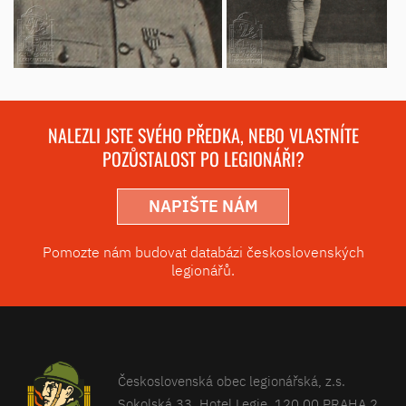
NALEZLI JSTE SVÉHO PŘEDKA, NEBO VLASTNÍTE
POZŮSTALOST PO LEGIONÁŘI?
NAPIŠTE NÁM
Pomozte nám budovat databázi československých
legionářů.
Československá obec legionářská, z.s.
Sokolská 33, Hotel Legie, 120 00 PRAHA 2