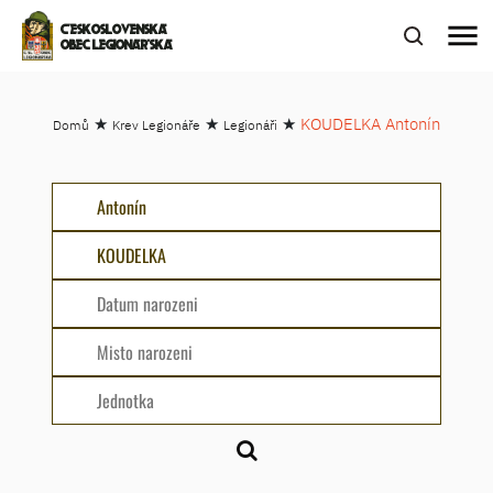
menu
ČESKOSLOVENSKÁ
OBEC LEGIONÁŘSKÁ
★
★
★
KOUDELKA Antonín
Domů
Krev Legionáře
Legionáři