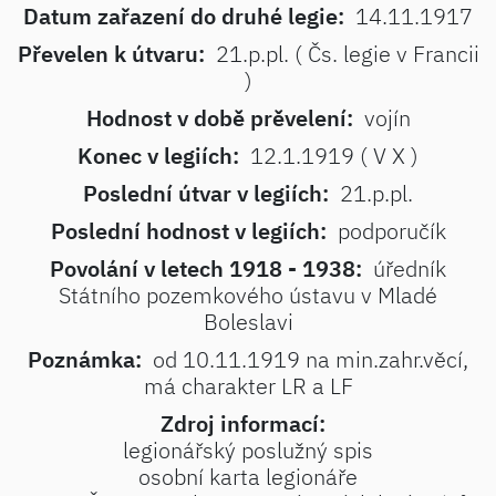
Datum zařazení do druhé legie:
14.11.1917
Převelen k útvaru:
21.p.pl. ( Čs. legie v Francii
)
Hodnost v době prěvelení:
vojín
Konec v legiích:
12.1.1919 ( V X )
Poslední útvar v legiích:
21.p.pl.
Poslední hodnost v legiích:
podporučík
Povolání v letech 1918 - 1938:
úředník
Státního pozemkového ústavu v Mladé
Boleslavi
Poznámka:
od 10.11.1919 na min.zahr.věcí,
má charakter LR a LF
Zdroj informací:
legionářský poslužný spis
osobní karta legionáře