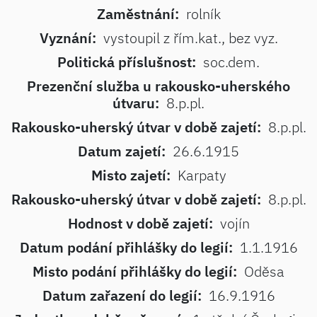
Zaměstnání:
rolník
Vyznání:
vystoupil z řím.kat., bez vyz.
Politická příslušnost:
soc.dem.
Prezenční služba u rakousko-uherského
útvaru:
8.p.pl.
Rakousko-uherský útvar v době zajetí:
8.p.pl.
Datum zajetí:
26.6.1915
Misto zajetí:
Karpaty
Rakousko-uherský útvar v době zajetí:
8.p.pl.
Hodnost v době zajetí:
vojín
Datum podání přihlášky do legií:
1.1.1916
Misto podání přihlášky do legií:
Oděsa
Datum zařazení do legií:
16.9.1916