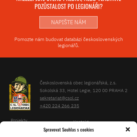
POZŮSTALOST PO LEGIONÁŘI?
NAPIŠTE NÁM
Pomozte nám budovat databázi československých
legionářů.
Československá obec legionářská, z.s.
Sokolská 33, Hotel Legie, 120 00 PRAHA 2
sekretariat@csol.cz
+420 224 266 235
Projekty
Kontakt
Spravovat Souhlas s cookies
Články
Databáze legionářů