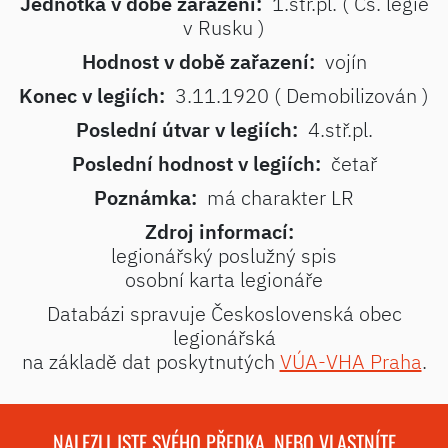
Jednotka v době zařazení:
1.stř.pl. ( Čs. legie
v Rusku )
Hodnost v době zařazení:
vojín
Konec v legiích:
3.11.1920 ( Demobilizován )
Poslední útvar v legiích:
4.stř.pl.
Poslední hodnost v legiích:
četař
Poznámka:
má charakter LR
Zdroj informací:
legionářský poslužný spis
osobní karta legionáře
Databázi spravuje Československá obec
legionářská
na základě dat poskytnutých
VÚA-VHA Praha
.
NALEZLI JSTE SVÉHO PŘEDKA, NEBO VLASTNÍTE