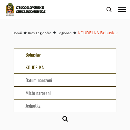
menu
ČESKOSLOVENSKÁ
OBEC LEGIONÁŘSKÁ
★
★
★
KOUDELKA Bohuslav
Domů
Krev Legionáře
Legionáři