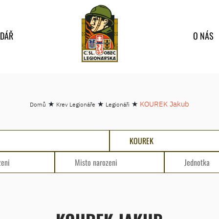
NDÁŘ
O NÁS
★
★
★
KOUREK Jakub
Domů
Krev Legionáře
Legionáři