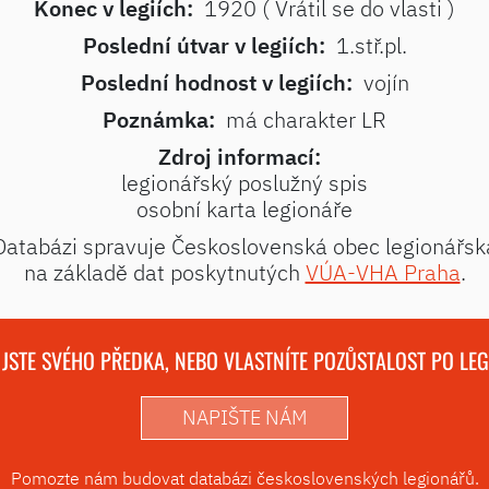
Konec v legiích:
1920 ( Vrátil se do vlasti )
Poslední útvar v legiích:
1.stř.pl.
Poslední hodnost v legiích:
vojín
Poznámka:
má charakter LR
Zdroj informací:
legionářský poslužný spis
osobní karta legionáře
Databázi spravuje Československá obec legionářsk
na základě dat poskytnutých
VÚA-VHA Praha
.
 JSTE SVÉHO PŘEDKA, NEBO VLASTNÍTE POZŮSTALOST PO LE
NAPIŠTE NÁM
Pomozte nám budovat databázi československých legionářů.