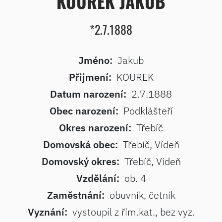
KOUREK JAKUB
*2.7.1888
Jméno:
Jakub
Přijmení:
KOUREK
Datum narození:
2.7.1888
Obec narození:
Podklášteří
Okres narození:
Třebíč
Domovská obec:
Třebíč, Vídeň
Domovský okres:
Třebíč, Vídeň
Vzdělání:
ob. 4
Zaměstnání:
obuvník, četník
Vyznání:
vystoupil z řím.kat., bez vyz.