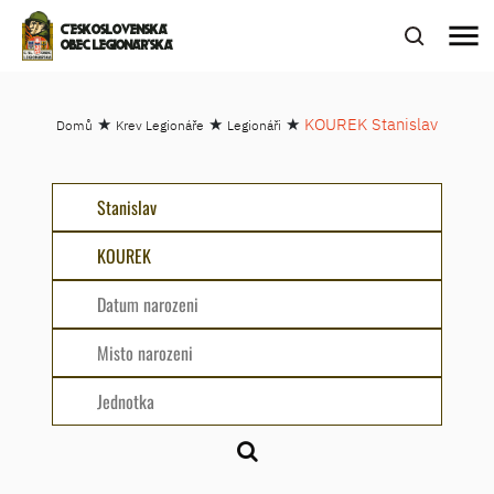
menu
ČESKOSLOVENSKÁ
OBEC LEGIONÁŘSKÁ
★
★
★
KOUREK Stanislav
Domů
Krev Legionáře
Legionáři