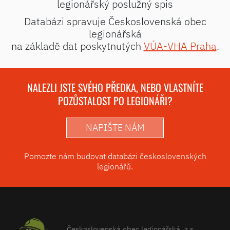
legionářský poslužný spis
Databázi spravuje Československá obec
legionářská
na základě dat poskytnutých
VÚA-VHA Praha
.
NALEZLI JSTE SVÉHO PŘEDKA, NEBO VLASTNÍTE
POZŮSTALOST PO LEGIONÁŘI?
NAPIŠTE NÁM
Pomozte nám budovat databázi československých
legionářů.
Československá obec legionářská, z.s.